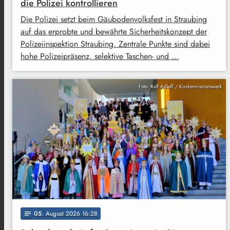
die Polizei kontrollieren
Die Polizei setzt beim Gäubodenvolksfest in Straubing
auf das erprobte und bewährte Sicherheitskonzept der
Polizeiinspektion Straubing. Zentrale Punkte sind dabei
hohe Polizeipräsenz, selektive Taschen- und …
Foto: Ralf Adloff / Kindermissionswerk
05
. August 2026 16:28
notes