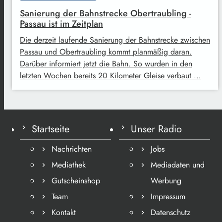
Sanierung der Bahnstrecke Obertraubling -
Passau ist im Zeitplan
Die derzeit laufende Sanierung der Bahnstrecke zwischen
Passau und Obertraubling kommt planmäßig daran.
Darüber informiert jetzt die Bahn. So wurden in den
letzten Wochen bereits 20 Kilometer Gleise verbaut …
Startseite
Unser Radio
Nachrichten
Jobs
Mediathek
Mediadaten und
Gutscheinshop
Werbung
Team
Impressum
Kontakt
Datenschutz