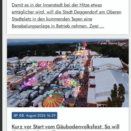
Damit es in der Innenstadt bei der Hitze etwas
erträglicher wird, will die Stadt Deggendorf am Oberen
Stadtplatz in den kommenden Tagen eine
Benebelungsanlage in Betrieb nehmen. Zwei …
Foto: Simone Rieger
05
. August 2026 16:29
notes
Kurz vor Start vom Gäubodenvolksfest: So will