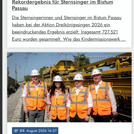
Rekordergebnis für Sternsinger im Bistum
Passau
Die Sternsingerinnen und Sternsinger im Bistum Passau
haben bei der Aktion Dreikönigssingen 2026 ein
beeindruckendes Ergebnis erzielt: Insgesamt 727.521
Euro wurden gesammelt. Wie das Kindermissionswerk …
Foto: Deutsche Bahn AG/Tom Kiewning
05
. August 2026 16:27
notes