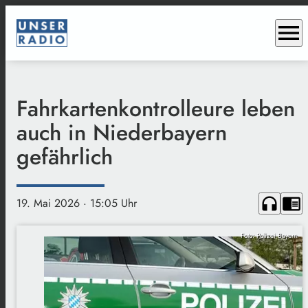
menu
Fahrkartenkontrolleure leben
auch in Niederbayern
gefährlich
headphones
chrome_reader_mode
19. Mai 2026
· 15:05 Uhr
Foto: Polizei Bayern