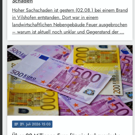
Schaden
Hoher Sachschaden ist gestern (02.08.) bei einem Brand
in Vilshofen entstanden. Dort war in einem
landwirtschaftlichen Nebengebäude Feuer ausgebrochen
– warum ist aktuell noch unklar und Gegenstand der …
Pixabay
21
. Juli 2026 15:03
notes