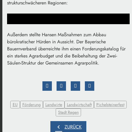
strukturschwächeren Regionen:
Außerdem stellte Hansen Maßnahmen zum Abbau
bürokratischer Hürden in Aussicht. Der Bayerische
Bauernverband überreichte ihm einen Forderungskatalog für
ein starkes Agrarbudget und die Beibehaltung der Zwei-
Säulen-Struktur der Gemeinsamen Agrarpolitik.
EU
Förderung
Landwirte
Landwirtschaft
Pichelsteinerfest
Stadt Regen
chevron_left
ZURÜCK