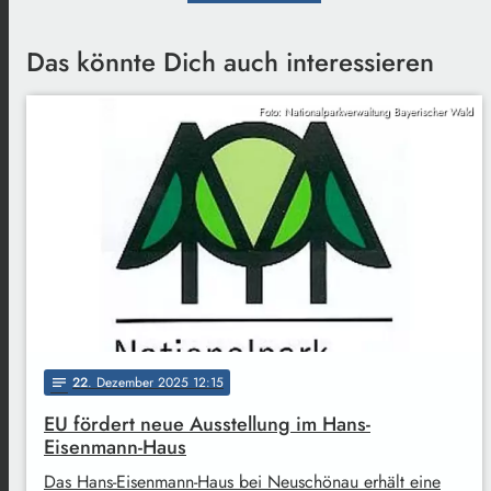
Das könnte Dich auch interessieren
Foto: Nationalparkverwaltung Bayerischer Wald
22
. Dezember 2025 12:15
notes
EU fördert neue Ausstellung im Hans-
Eisenmann-Haus
Das Hans-Eisenmann-Haus bei Neuschönau erhält eine