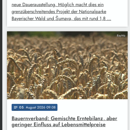
neue Dauerausstellung. Möglich macht dies ein
grenzüberschreitendes Projekt der Nationalparke
Bayerischer Wald und Šumava, das mit rund 1,8 …
BayWa
05
. August 2026 09:08
notes
Bauernverband: Gemischte Erntebilanz, aber
geringer Einfluss auf Lebensmittelpreise