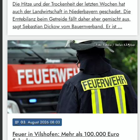
Die Hitze und der Trockenheit der letzten Wochen hat
auch der Landwirtschaft in Niederbayern geschadet. Die
Erntebilanz beim Getreide fällt daher eher gemischt aus,
sagt Sebastian Dickow vom Bauernverband. Er ist …
Foto: Fotolia / Stefan KÃ¶rber
03
. August 2026 08:03
notes
Feuer in Vilshofen: Mehr als 100.000 Euro