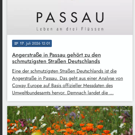
17
. Juli 2026 12:01
notes
Angerstraße in Passau gehört zu den
schmutzigsten Straßen Deutschlands
Eine der schmutzigsten Straßen Deutschlands ist die
Angerstraße in Passau. Das geht aus einer Analyse von
Coway Europe auf Basis offizieller Messdaten des
Umweltbundesamts hervor. Demnach landet die …
Foto: Pixabay