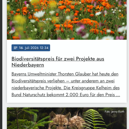
16
. Juli 2026 12:34
notes
Biodiversitätspreis für zwei Projekte aus
Niederbayern
Bayerns Umweltminister Thorsten Glauber hat heute den
Biodiversitätspreis verliehen – unter anderem an zwei
niederbayerische Projekte. Die Kreisgruppe Kelheim des
Bund Naturschutz bekommt 2.000 Euro für den Preis …
Foto: Jenny Barth