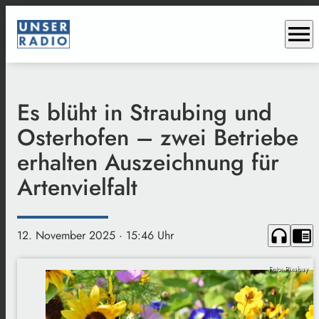
menu
Es blüht in Straubing und
Osterhofen – zwei Betriebe
erhalten Auszeichnung für
Artenvielfalt
headphones
chrome_reader_mode
12. November 2025
· 15:46 Uhr
Foto: Pixabay