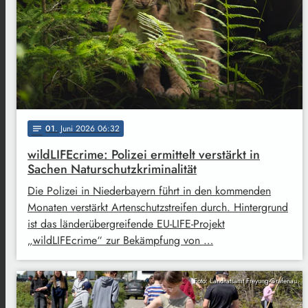
01
. Juni 2026 06:32
notes
wildLIFEcrime: Polizei ermittelt verstärkt in
Sachen Naturschutzkriminalität
Die Polizei in Niederbayern führt in den kommenden
Monaten verstärkt Artenschutzstreifen durch. Hintergrund
ist das länderübergreifende EU-LIFE-Projekt
„wildLIFEcrime“ zur Bekämpfung von …
Foto: Landratsamt Freyung-Grafenau