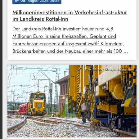
05
. August 2026 06:55
notes
Millioneninvestitionen in Verkehrsinfrastruktur
im Landkreis Rottal-Inn
Der Landkreis Rottal-Inn investiert heuer rund 4,8
Millionen Euro in seine Kreisstraßen. Geplant sind
Fahrbahnsanierungen auf insgesamt zwölf Kilometern,
Brückenarbeiten und der Neubau einer mehr als 100 …
Foto: DB AG/ Christian Bedeschinski