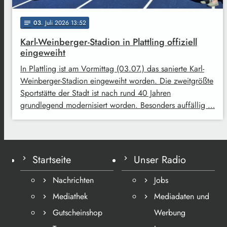
03
. Juli 2026 13:52
notes
Karl-Weinberger-Stadion in Plattling offiziell
eingeweiht
In Plattling ist am Vormittag (03.07.) das sanierte Karl-
Weinberger-Stadion eingeweiht worden. Die zweitgrößte
Sportstätte der Stadt ist nach rund 40 Jahren
grundlegend modernisiert worden. Besonders auffällig …
Startseite
Unser Radio
Nachrichten
Jobs
Mediathek
Mediadaten und
Gutscheinshop
Werbung