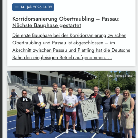
14
. Juli 2026 14:09
notes
Korridorsanierung Obertraubling – Passau:
Nächste Bauphase gestartet
Die erste Bauphase bei der Korridorsanierung zwischen
Obertraubling und Passau ist abgeschlossen – im
Abschnitt zwischen Passau und Plattling hat die Deutsche
Bahn den eingleisigen Betrieb aufgenommen. …
Foto: Thomas Brandl