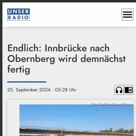
menu
Endlich: Innbrücke nach
Obernberg wird demnächst
fertig
headphones
chrome_reader_mode
25. September 2024
· 05:28 Uhr
Foto: Staatliches Bauamt Passau