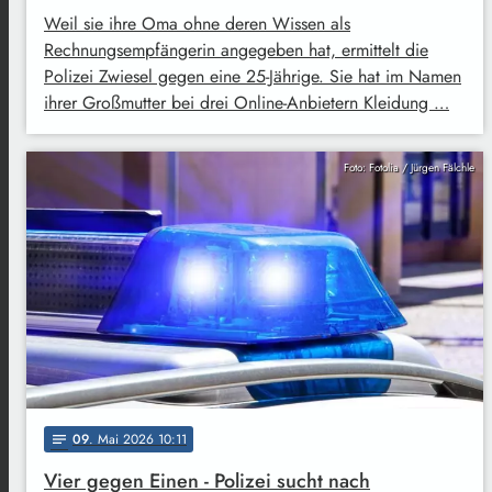
Weil sie ihre Oma ohne deren Wissen als
Rechnungsempfängerin angegeben hat, ermittelt die
Polizei Zwiesel gegen eine 25-Jährige. Sie hat im Namen
ihrer Großmutter bei drei Online-Anbietern Kleidung …
Foto: Fotolia / Jürgen Fälchle
09
. Mai 2026 10:11
notes
Vier gegen Einen - Polizei sucht nach