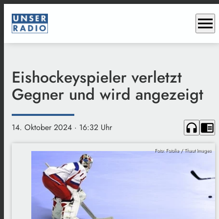
menu
Eishockeyspieler verletzt
Gegner und wird angezeigt
headphones
chrome_reader_mode
14. Oktober 2024
· 16:32 Uhr
Foto: Fotolia / Thaut Images