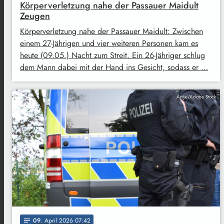
Körperverletzung nahe der Passauer Maidult
Zeugen
Körperverletzung nahe der Passauer Maidult: Zwischen
einem 27-Jährigen und vier weiteren Personen kam es
heute (09.05.) Nacht zum Streit. Ein 26-Jähriger schlug
dem Mann dabei mit der Hand ins Gesicht, sodass er …
Antje/Adobe Stock
09
. April 2026 07:42
notes