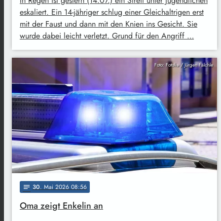
In Regen ist gestern (14.07.) ein Streit unter Jugendlichen
eskaliert. Ein 14-jähriger schlug einer Gleichaltrigen erst
mit der Faust und dann mit den Knien ins Gesicht. Sie
wurde dabei leicht verletzt. Grund für den Angriff …
Foto: Fotolia / Jürgen Fälchle
30
. Mai 2026 08:56
notes
Oma zeigt Enkelin an