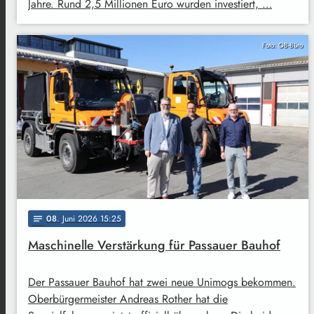
Jahre. Rund 2,5 Millionen Euro wurden investiert, …
Foto: OB-Büro
08
. Juni 2026 15:25
notes
Maschinelle Verstärkung für Passauer Bauhof
Der Passauer Bauhof hat zwei neue Unimogs bekommen.
Oberbürgermeister Andreas Rother hat die