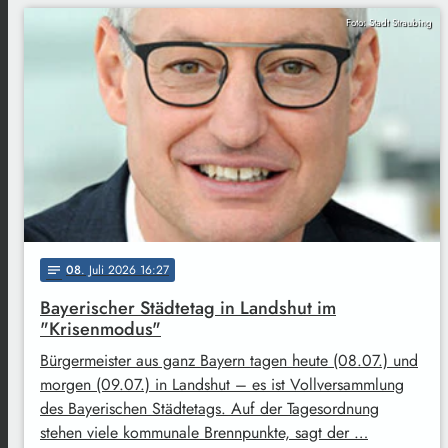
Foto: Stadt Straubing
08
. Juli 2026 16:27
notes
Bayerischer Städtetag in Landshut im
"Krisenmodus"
Bürgermeister aus ganz Bayern tagen heute (08.07.) und
morgen (09.07.) in Landshut – es ist Vollversammlung
des Bayerischen Städtetags. Auf der Tagesordnung
stehen viele kommunale Brennpunkte, sagt der …