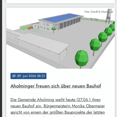
Foto: Kiendl & Moosbauer
27
. Juni 2026 08:21
notes
Aholminger freuen sich über neuen Bauhof
Die Gemeinde Aholming weiht heute (27.06.) ihren
neuen Bauhof ein. Bürgermeisterin Monika Obermeier
spricht von einem der größten Bauprojekte der letzten