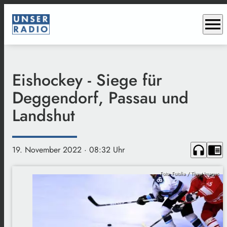
menu
Eishockey - Siege für
Deggendorf, Passau und
Landshut
headphones
chrome_reader_mode
19. November 2022
· 08:32 Uhr
Foto: Fotolia / Thaut Images