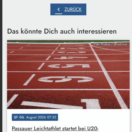
chevron_left
ZURÜCK
Das könnte Dich auch interessieren
Foto: Pixabay / taniadimas
06
. August 2026 07:32
notes
Passauer Leichtathlet startet bei U20-