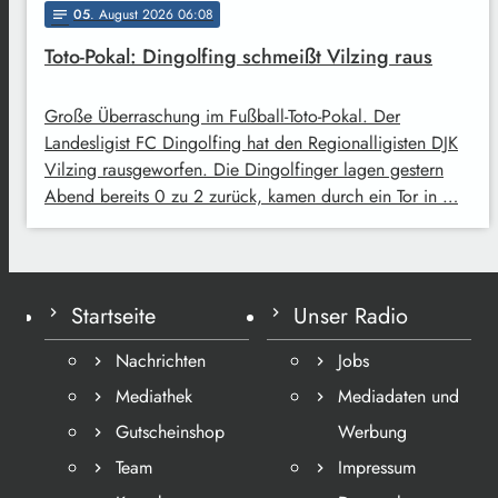
05
. August 2026 06:08
notes
Toto-Pokal: Dingolfing schmeißt Vilzing raus
Große Überraschung im Fußball-Toto-Pokal. Der
Landesligist FC Dingolfing hat den Regionalligisten DJK
Vilzing rausgeworfen. Die Dingolfinger lagen gestern
Abend bereits 0 zu 2 zurück, kamen durch ein Tor in …
Startseite
Unser Radio
Nachrichten
Jobs
Mediathek
Mediadaten und
Gutscheinshop
Werbung
Team
Impressum