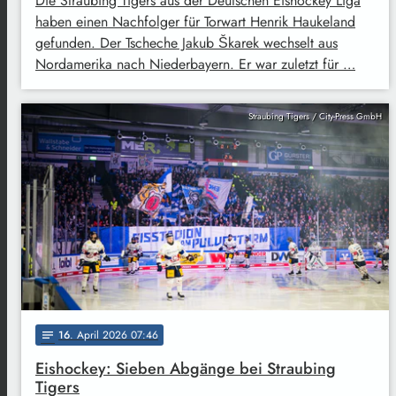
Die Straubing Tigers aus der Deutschen Eishockey Liga
haben einen Nachfolger für Torwart Henrik Haukeland
gefunden. Der Tscheche Jakub Škarek wechselt aus
Nordamerika nach Niederbayern. Er war zuletzt für …
Straubing Tigers / City-Press GmbH
16
. April 2026 07:46
notes
Eishockey: Sieben Abgänge bei Straubing
Tigers