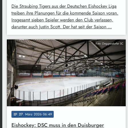
Die Straubing Tigers aus der Deutschen Eishockey Liga
treiben ihre Planungen für die kommende Saison voran.
Insgesamt sieben Spieler werden den Club verlassen,
darunter auch Justin Scott. Der hat seit der Saison …
Foto: Deggendorfer SC
27
. März 2026 06:49
notes
Eishockey: DSC muss in den Duisburger