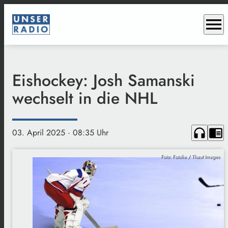
menu
Eishockey: Josh Samanski
wechselt in die NHL
headphones
chrome_reader_mode
03. April 2025
· 08:35 Uhr
Foto: Fotolia / Thaut Images