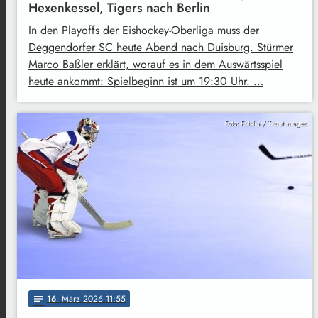
Hexenkessel, Tigers nach Berlin
In den Playoffs der Eishockey-Oberliga muss der
Deggendorfer SC heute Abend nach Duisburg. Stürmer
Marco Baßler erklärt, worauf es in dem Auswärtsspiel
heute ankommt: Spielbeginn ist um 19:30 Uhr. …
Foto: Fotolia / Thaut Images
16
. März 2026 11:55
notes