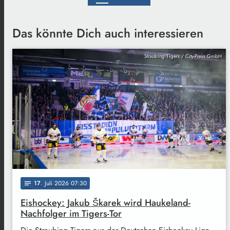
Das könnte Dich auch interessieren
Straubing Tigers / City-Press GmbH
17
. Juli 2026 07:30
notes
Eishockey: Jakub Škarek wird Haukeland-
Nachfolger im Tigers-Tor