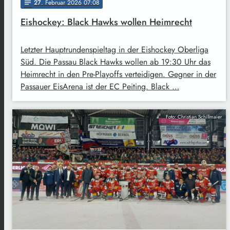
27
. Februar 2026 07:08
notes
Eishockey: Black Hawks wollen Heimrecht
Letzter Hauptrundenspieltag in der Eishockey Oberliga
Süd. Die Passau Black Hawks wollen ab 19:30 Uhr das
Heimrecht in den Pre-Playoffs verteidigen. Gegner in der
Passauer EisArena ist der EC Peiting. Black …
Foto: Christian Schillmaier