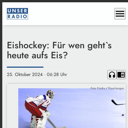
menu
Eishockey: Für wen geht`s
heute aufs Eis?
headphones
chrome_reader_mode
25. Oktober 2024
· 06:28 Uhr
Foto: Fotolia / Thaut Images