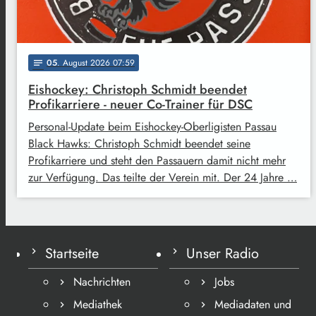
05
. August 2026 07:59
notes
Eishockey: Christoph Schmidt beendet
Profikarriere - neuer Co-Trainer für DSC
Personal-Update beim Eishockey-Oberligisten Passau
Black Hawks: Christoph Schmidt beendet seine
Profikarriere und steht den Passauern damit nicht mehr
zur Verfügung. Das teilte der Verein mit. Der 24 Jahre …
Startseite
Unser Radio
Nachrichten
Jobs
Mediathek
Mediadaten und