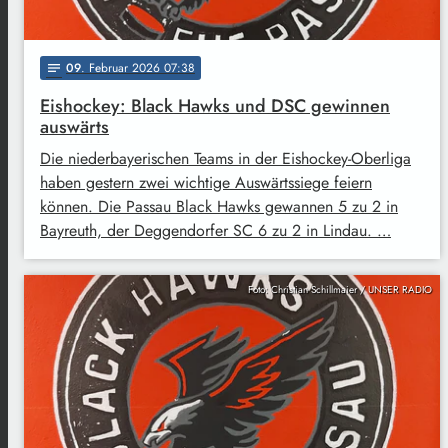
09
. Februar 2026 07:38
notes
Eishockey: Black Hawks und DSC gewinnen
auswärts
Die niederbayerischen Teams in der Eishockey-Oberliga
haben gestern zwei wichtige Auswärtssiege feiern
können. Die Passau Black Hawks gewannen 5 zu 2 in
Bayreuth, der Deggendorfer SC 6 zu 2 in Lindau. …
Foto: Christian Schillmaier / UNSER RADIO