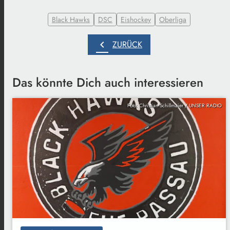
Black Hawks
DSC
Eishockey
Oberliga
chevron_left
ZURÜCK
Das könnte Dich auch interessieren
Foto: Christian Schillmaier / UNSER RADIO