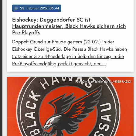
23
. Februar 2026 06:44
notes
Eishockey: Deggendorfer SC ist
Hauptrundenmeister, Black Hawks sichern sich
Pre-Playoffs
Doppelt Grund zur Freude gestern (22.02.) in der
Eishockey Oberliga-Süd. Die Passau Black Hawks haben
trotz einer 3 zu 4-Niederlage in Selb den Einzug in die
Pre-Playoffs endgültig perfekt gemacht, der …
Foto: Christian Schillmaier / UNSER RADIO