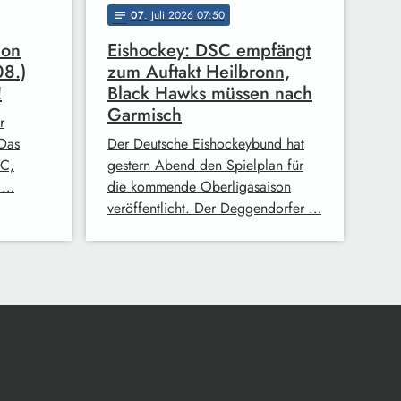
07
. Juli 2026 07:50
notes
ion
Eishockey: DSC empfängt
8.)
zum Auftakt Heilbronn,
!
Black Hawks müssen nach
Garmisch
r
 Das
Der Deutsche Eishockeybund hat
SC,
gestern Abend den Spielplan für
s …
die kommende Oberligasaison
veröffentlicht. Der Deggendorfer …