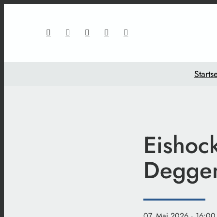
Startse
Eishoc
Deggen
07. Mai 2026
· 16:00