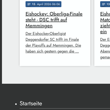
15
. April 2026 06:06
13
notes
notes
Eishockey: Oberliga-Finale
Eish
steht - DSC trifft auf
Matc
Memmingen
zieh
ein
Der Eishockey-Oberligist
Deggendorfer SC trifft im Finale
Der E
der Playoffs auf Memmingen. Die
Degge
haben sich gestern gegen die …
Abend
gemac
Startseite