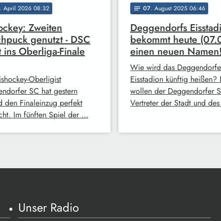
. April 2026 08:32
07
. August 2025 06:46
notes
ockey: Zweiten
Deggendorfs Eisstad
hpuck genutzt - DSC
bekommt heute (07.0
t ins Oberliga-Finale
einen neuen Namen
Wie wird das Deggendorfe
ishockey-Oberligist
Eisstadion künftig heißen?
ndorfer SC hat gestern
wollen der Deggendorfer 
 den Finaleinzug perfekt
Vertreter der Stadt und de
ht. Im fünften Spiel der …
Unser Radio