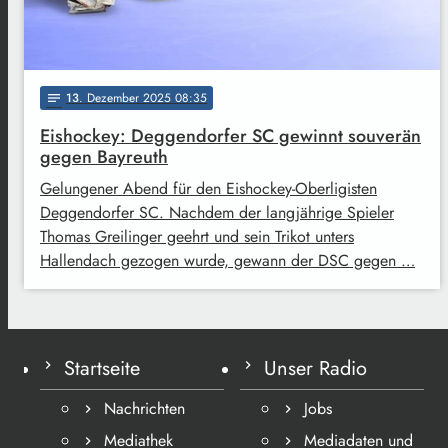
13
. Dezember 2025 08:35
notes
Eishockey: Deggendorfer SC gewinnt souverän
gegen Bayreuth
Gelungener Abend für den Eishockey-Oberligisten
Deggendorfer SC. Nachdem der langjährige Spieler
Thomas Greilinger geehrt und sein Trikot unters
Hallendach gezogen wurde, gewann der DSC gegen …
Startseite
Unser Radio
Nachrichten
Jobs
Mediathek
Mediadaten und