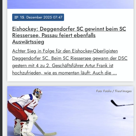
15
. Dezember 2025 07:47
notes
Eishockey: Deggendorfer SC gewinnt beim SC
Riessersee, Passau feiert ebenfalls
Auswärtssieg
Achter Sieg in Folge für den Eishockey-Oberligisten
Deggendorfer SC. Beim SC Riessersee gewann der DSC
gestern mit 4 zu 2. Geschäftsführer Artur Frank ist
hochzufrieden, wie es momentan läuft: Auch die …
Foto: Fotolia / Thaut Images