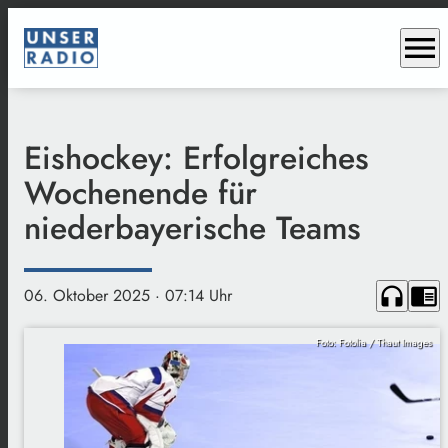
menu
Eishockey: Erfolgreiches
Wochenende für
niederbayerische Teams
headphones
chrome_reader_mode
06. Oktober 2025
· 07:14 Uhr
Foto: Fotolia / Thaut Images