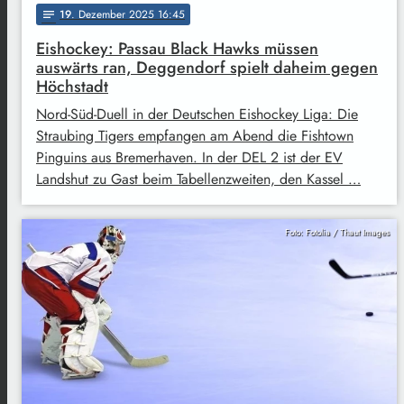
19
. Dezember 2025 16:45
notes
Eishockey: Passau Black Hawks müssen
auswärts ran, Deggendorf spielt daheim gegen
Höchstadt
Nord-Süd-Duell in der Deutschen Eishockey Liga: Die
Straubing Tigers empfangen am Abend die Fishtown
Pinguins aus Bremerhaven. In der DEL 2 ist der EV
Landshut zu Gast beim Tabellenzweiten, den Kassel …
Foto: Fotolia / Thaut Images