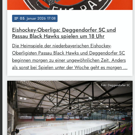
05
. Januar 2026 17:08
notes
Eishockey-Oberliga: Deggendorfer SC und
Passau Black Hawks spielen um 18 Uhr
Die Heimspiele der niederbayerischen Eishockey-
Oberligisten Passau Black Hawks und Deggendorfer SC
beginnen morgen zu einer ungewöhnlichen Zeit. Anders
als sonst bei Spielen unter der Woche geht es morgen …
Foto: Deggendorfer SC