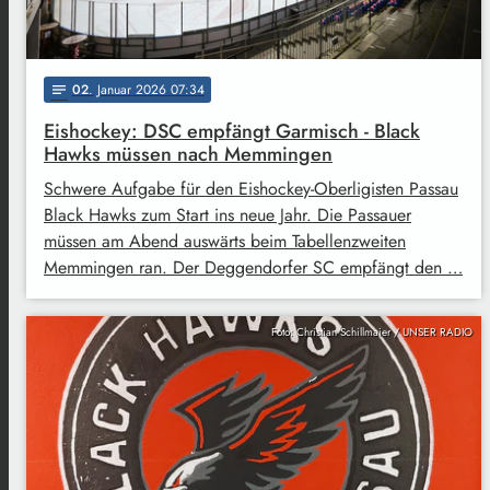
02
. Januar 2026 07:34
notes
Eishockey: DSC empfängt Garmisch - Black
Hawks müssen nach Memmingen
Schwere Aufgabe für den Eishockey-Oberligisten Passau
Black Hawks zum Start ins neue Jahr. Die Passauer
müssen am Abend auswärts beim Tabellenzweiten
Memmingen ran. Der Deggendorfer SC empfängt den …
Foto: Christian Schillmaier / UNSER RADIO