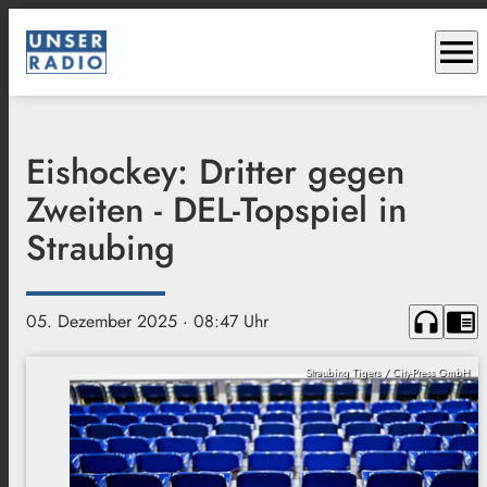
menu
Eishockey: Dritter gegen
Zweiten - DEL-Topspiel in
Straubing
headphones
chrome_reader_mode
05. Dezember 2025
· 08:47 Uhr
Straubing Tigers / City-Press GmbH