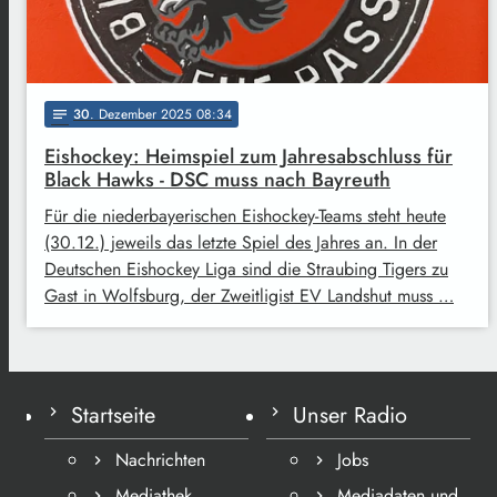
30
. Dezember 2025 08:34
notes
Eishockey: Heimspiel zum Jahresabschluss für
Black Hawks - DSC muss nach Bayreuth
Für die niederbayerischen Eishockey-Teams steht heute
(30.12.) jeweils das letzte Spiel des Jahres an. In der
Deutschen Eishockey Liga sind die Straubing Tigers zu
Gast in Wolfsburg, der Zweitligist EV Landshut muss …
Startseite
Unser Radio
Nachrichten
Jobs
Mediathek
Mediadaten und