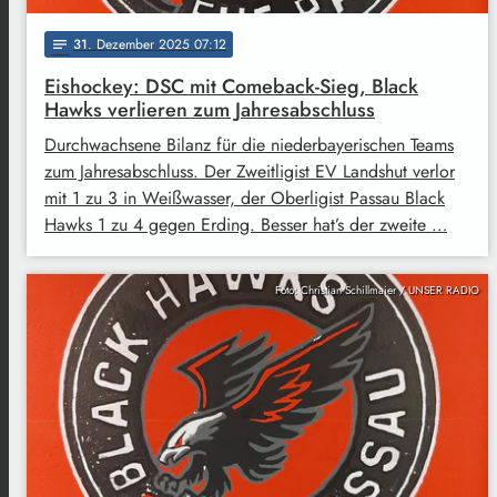
31
. Dezember 2025 07:12
notes
Eishockey: DSC mit Comeback-Sieg, Black
Hawks verlieren zum Jahresabschluss
Durchwachsene Bilanz für die niederbayerischen Teams
zum Jahresabschluss. Der Zweitligist EV Landshut verlor
mit 1 zu 3 in Weißwasser, der Oberligist Passau Black
Hawks 1 zu 4 gegen Erding. Besser hat’s der zweite …
Foto: Christian Schillmaier / UNSER RADIO