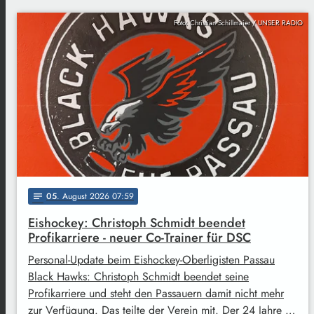
Foto: Christian Schillmaier / UNSER RADIO
05
. August 2026 07:59
notes
Eishockey: Christoph Schmidt beendet
Profikarriere - neuer Co-Trainer für DSC
Personal-Update beim Eishockey-Oberligisten Passau
Black Hawks: Christoph Schmidt beendet seine
Profikarriere und steht den Passauern damit nicht mehr
zur Verfügung. Das teilte der Verein mit. Der 24 Jahre …