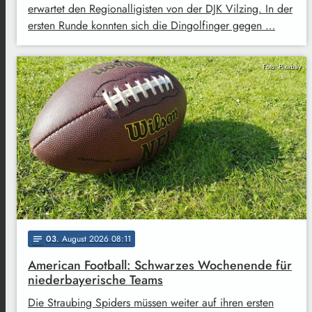
erwartet den Regionalligisten von der DJK Vilzing. In der
ersten Runde konnten sich die Dingolfinger gegen …
Foto: Pixabay
03
. August 2026 08:11
notes
American Football: Schwarzes Wochenende für
niederbayerische Teams
Die Straubing Spiders müssen weiter auf ihren ersten