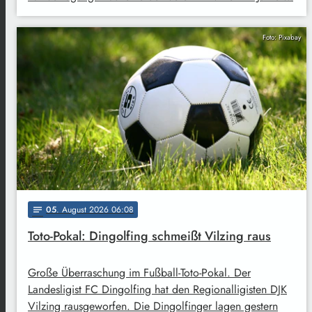
Foto: Pixabay
05
. August 2026 06:08
notes
Toto-Pokal: Dingolfing schmeißt Vilzing raus
Große Überraschung im Fußball-Toto-Pokal. Der
Landesligist FC Dingolfing hat den Regionalligisten DJK
Vilzing rausgeworfen. Die Dingolfinger lagen gestern