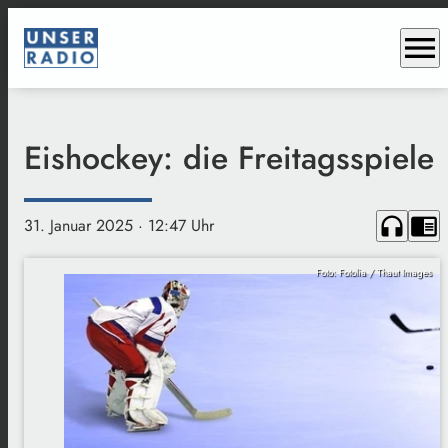
menu
Eishockey: die Freitagsspiele
headphones
chrome_reader_mode
31. Januar 2025
· 12:47 Uhr
Foto: Fotolia / Thaut Images