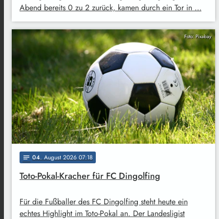
Abend bereits 0 zu 2 zurück, kamen durch ein Tor in …
Foto: Pixabay
04
. August 2026 07:18
notes
Toto-Pokal-Kracher für FC Dingolfing
Für die Fußballer des FC Dingolfing steht heute ein
echtes Highlight im Toto-Pokal an. Der Landesligist