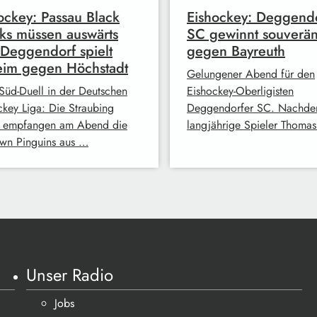
ockey: Passau Black
Eishockey: Deggend
s müssen auswärts
SC gewinnt souverä
 Deggendorf spielt
gegen Bayreuth
eim gegen Höchstadt
Gelungener Abend für den
Süd-Duell in der Deutschen
Eishockey-Oberligisten
ckey Liga: Die Straubing
Deggendorfer SC. Nachde
s empfangen am Abend die
langjährige Spieler Thoma
own Pinguins aus …
Unser Radio
Jobs