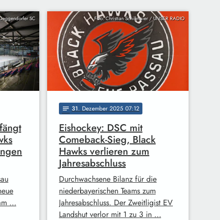
 Deggendorfer SC
Foto: Christian Schillmaier / UNSER RADIO
31
. Dezember 2025 07:12
notes
fängt
Eishockey: DSC mit
wks
Comeback-Sieg, Black
ingen
Hawks verlieren zum
Jahresabschluss
sau
Durchwachsene Bilanz für die
neue
niederbayerischen Teams zum
 am …
Jahresabschluss. Der Zweitligist EV
Landshut verlor mit 1 zu 3 in …