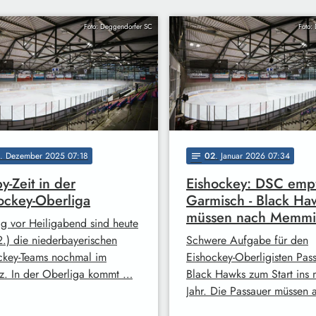
Foto: Deggendorfer SC
Foto:
. Dezember 2025 07:18
02
. Januar 2026 07:34
notes
y-Zeit in der
Eishockey: DSC emp
ockey-Oberliga
Garmisch - Black Ha
müssen nach Memm
g vor Heiligabend sind heute
2.) die niederbayerischen
Schwere Aufgabe für den
ckey-Teams nochmal im
Eishockey-Oberligisten Pas
tz. In der Oberliga kommt …
Black Hawks zum Start ins 
Jahr. Die Passauer müssen