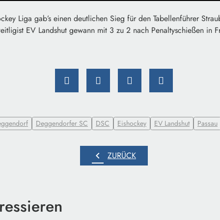
ckey Liga gab’s einen deutlichen Sieg für den Tabellenführer Strau
itligist EV Landshut gewann mit 3 zu 2 nach Penaltyschießen in F
ggendorf
Deggendorfer SC
DSC
Eishockey
EV Landshut
Passau
chevron_left
ZURÜCK
ressieren