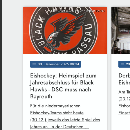
Foto: Christian Schillmaier / UNSER RADIO
30
. Dezember 2025 08:34
23
notes
notes
Eishockey: Heimspiel zum
Derb
Jahresabschluss für Black
Eish
Hawks - DSC muss nach
Am Ta
Bayreuth
(23.1
Für die niederbayerischen
Eisho
Eishockey-Teams steht heute
Einsa
(30.12.) jeweils das letzte Spiel des
Jahres an. In der Deutschen …