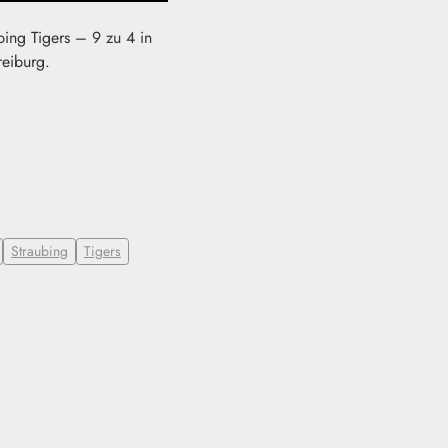
bing Tigers – 9 zu 4 in
reiburg.
Straubing
Tigers