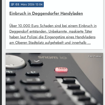
03
. März 2026 12:04
notes
Einbruch in Deggendorfer Handyladen
Über 10.000 Euro Schaden sind bei einem Einbruch in
Deggendorf entstanden. Unbekannte, maskierte Täter
haben laut Polizei die Eingangstüre eines Handyladens
am Oberen Stadtplatz aufgehebelt und innerhalb …
Foto: Pixabay