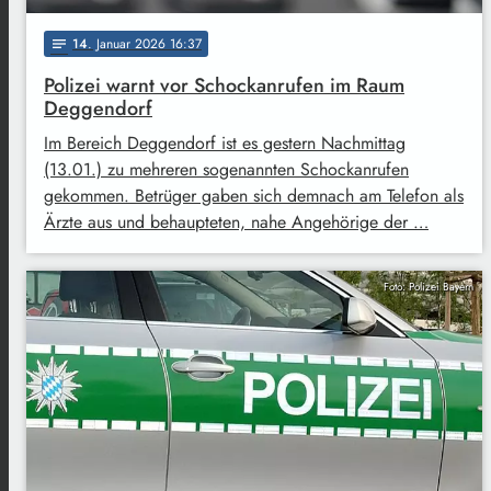
14
. Januar 2026 16:37
notes
Polizei warnt vor Schockanrufen im Raum
Deggendorf
Im Bereich Deggendorf ist es gestern Nachmittag
(13.01.) zu mehreren sogenannten Schockanrufen
gekommen. Betrüger gaben sich demnach am Telefon als
Ärzte aus und behaupteten, nahe Angehörige der …
Foto: Polizei Bayern