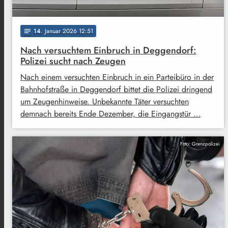
14
. Januar 2026 12:51
notes
Nach versuchtem Einbruch in Deggendorf:
Polizei sucht nach Zeugen
Nach einem versuchten Einbruch in ein Parteibüro in der
Bahnhofstraße in Deggendorf bittet die Polizei dringend
um Zeugenhinweise. Unbekannte Täter versuchten
demnach bereits Ende Dezember, die Eingangstür …
Foto: Grenzpolizei