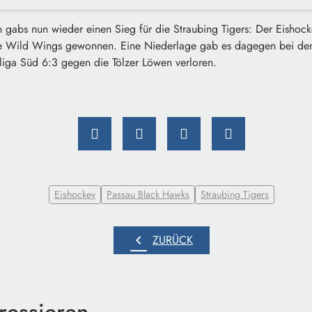
gabs nun wieder einen Sieg für die Straubing Tigers: Der Eishockey
ie Wild Wings gewonnen. Eine Niederlage gab es dagegen bei de
liga Süd 6:3 gegen die Tölzer Löwen verloren.
Eishockey
Passau Black Hawks
Straubing Tigers
chevron_left
ZURÜCK
ressieren