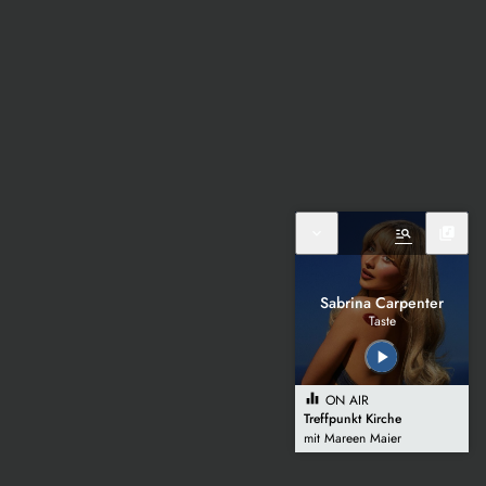
expand_more
manage_search
library_music
Sabrina Carpenter
Taste
play_arrow
equalizer
ON AIR
Treffpunkt Kirche
mit Mareen Maier