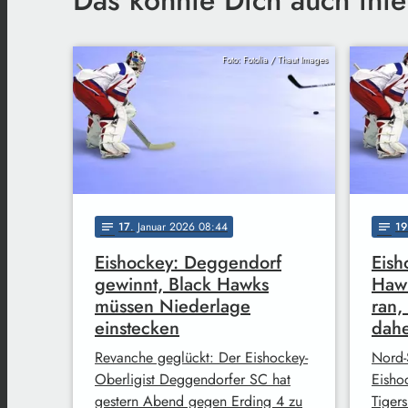
Foto: Fotolia / Thaut Images
17
. Januar 2026 08:44
19
notes
notes
Eishockey: Deggendorf
Eish
gewinnt, Black Hawks
Hawk
müssen Niederlage
ran,
einstecken
dah
Revanche geglückt: Der Eishockey-
Nord-
Oberligist Deggendorfer SC hat
Eisho
gestern Abend gegen Erding 4 zu
Tiger