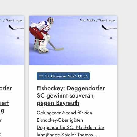
lia / Thaut Images
Foto: Fotolia / Thaut Images
13
. Dezember 2025 08:35
notes
orfer
Eishockey: Deggendorfer
SC gewinnt souverän
iert
gegen Bayreuth
eg
Gelungener Abend für den
en
Eishockey-Oberligisten
Deggendorfer SC. Nachdem der
C
langjährige Spieler Thomas …