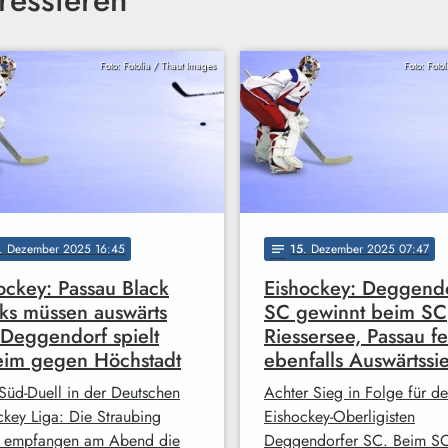
Foto: Fotolia / Thaut Images
Foto: Foto
. Dezember 2025 16:45
15
. Dezember 2025 07:47
notes
ockey: Passau Black
Eishockey: Deggend
s müssen auswärts
SC gewinnt beim SC
 Deggendorf spielt
Riessersee, Passau fe
eim gegen Höchstadt
ebenfalls Auswärtssi
Süd-Duell in der Deutschen
Achter Sieg in Folge für d
ckey Liga: Die Straubing
Eishockey-Oberligisten
s empfangen am Abend die
Deggendorfer SC. Beim S