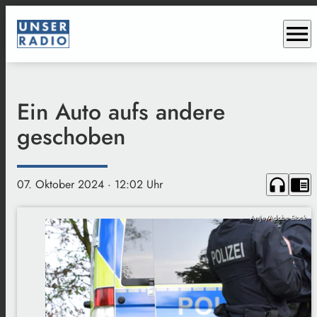
menu
Ein Auto aufs andere
geschoben
headphones
chrome_reader_mode
07. Oktober 2024
· 12:02 Uhr
Antje/Adobe Stock