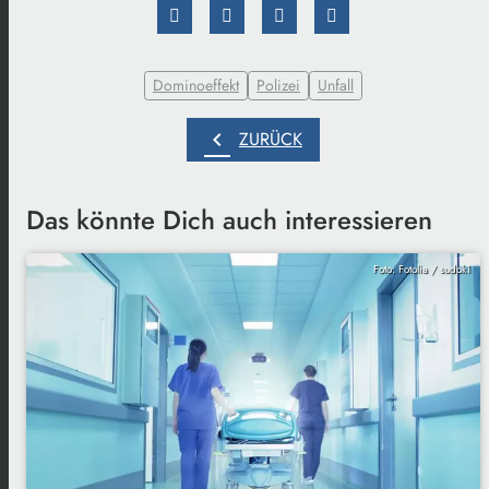
Dominoeffekt
Polizei
Unfall
chevron_left
ZURÜCK
Das könnte Dich auch interessieren
Foto: Fotolia / sudok1