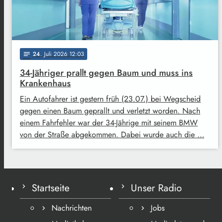
24
. Juli 2026 12:03
notes
34-Jähriger prallt gegen Baum und muss ins
Krankenhaus
Ein Autofahrer ist gestern früh (23.07.) bei Wegscheid
gegen einen Baum geprallt und verletzt worden. Nach
einem Fahrfehler war der 34-Jährige mit seinem BMW
von der Straße abgekommen. Dabei wurde auch die …
Startseite
Unser Radio
Nachrichten
Jobs