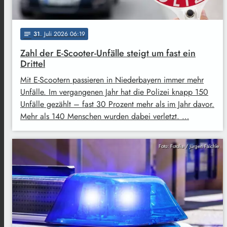
31
. Juli 2026 06:19
notes
Zahl der E-Scooter-Unfälle steigt um fast ein
Drittel
Mit E-Scootern passieren in Niederbayern immer mehr
Unfälle. Im vergangenen Jahr hat die Polizei knapp 150
Unfälle gezählt – fast 30 Prozent mehr als im Jahr davor.
Mehr als 140 Menschen wurden dabei verletzt. …
Foto: Fotolia / Jürgen Fälchle