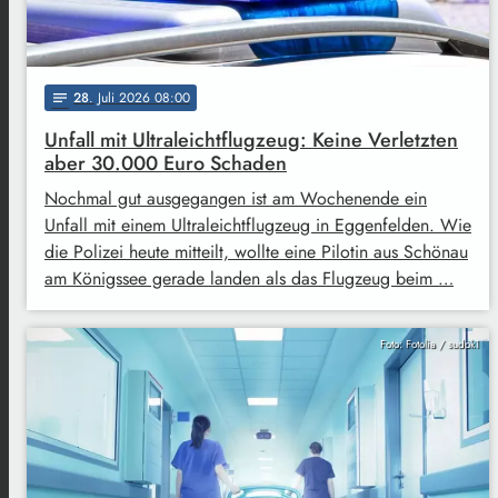
28
. Juli 2026 08:00
notes
Unfall mit Ultraleichtflugzeug: Keine Verletzten
aber 30.000 Euro Schaden
Nochmal gut ausgegangen ist am Wochenende ein
Unfall mit einem Ultraleichtflugzeug in Eggenfelden. Wie
die Polizei heute mitteilt, wollte eine Pilotin aus Schönau
am Königssee gerade landen als das Flugzeug beim …
Foto: Fotolia / sudok1