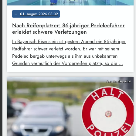
01
. August 2026 08:02
notes
Nach Reifenplatzer: 86-jähriger Pedelecfahrer
erleidet schwere Verletzungen
In Bayerisch Eisenstein ist gestern Abend ein 86-jähriger
Radfahrer schwer verletzt worden. Er war mit seinem
Pedelec bergab unterwegs als ihm aus unbekannten
Gründen vermutlich der Vorderreifen platzte, so die …
Foto: Bundespolizei