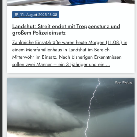
11
. August 2025 13:38
notes
Landshut: Streit endet mit Treppensturz und
großem Polizeieinsatz
Zahlreiche Einsatzkräfte waren heute Morgen (11.08.) in
einem Mehrfamilienhaus in Landshut im Bereich
Mitterwöhr im Einsatz. Nach bisherigen Erkenntnissen
sollen zwei Männer – ein 31-jähriger und ein …
Foto: Pixabay