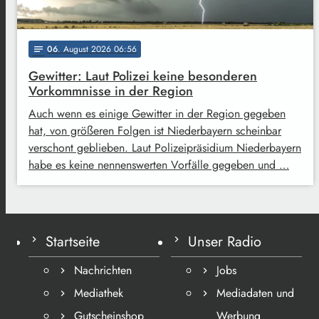
06
. August 2026 06:56
notes
Gewitter: Laut Polizei keine besonderen
Vorkommnisse in der Region
Auch wenn es einige Gewitter in der Region gegeben
hat, von größeren Folgen ist Niederbayern scheinbar
verschont geblieben. Laut Polizeipräsidium Niederbayern
habe es keine nennenswerten Vorfälle gegeben und …
Startseite
Unser Radio
Nachrichten
Jobs
Mediathek
Mediadaten und
Gutscheinshop
Werbung