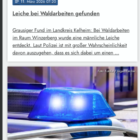
11
. März 2026 07:20
notes
Leiche bei Waldarbeiten gefunden
Grausiger Fund im Landkreis Kelheim: Bei Waldarbeiten
im Raum Winzerberg wurde eine männliche Leiche
entdeckt. Laut Polizei ist mit großer Wahrscheinlichkeit
davon auszugehen, dass es sich dabei um einen …
Foto: Fotolia / Jürgen Fälchle