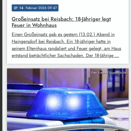
14
. Februar 2026 09:47
notes
Großeinsatz bei Reisbach: 18-Jähriger legt
Feuer in Wohnhaus
Einen Großeinsatz gab es gestern (13.02.) Abend in
Haingersdorf bei Reisbach. Ein 18-jähriger hatte in
seinem Elternhaus randaliert und Feuer gelegt, am Haus
entstand beträchtlicher Sachschaden. Der 18-Jährige …
Foto: Fotolia / Jürgen Fälchle