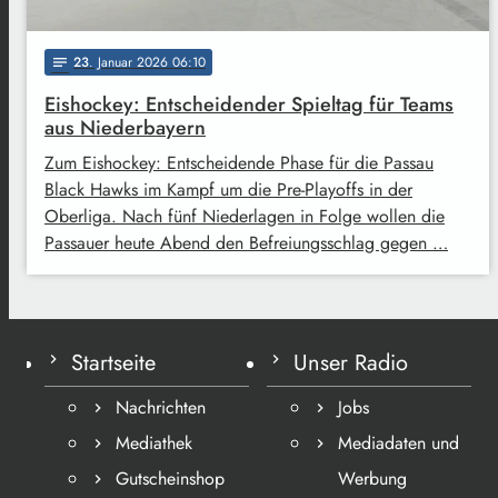
23
. Januar 2026 06:10
notes
Eishockey: Entscheidender Spieltag für Teams
aus Niederbayern
Zum Eishockey: Entscheidende Phase für die Passau
Black Hawks im Kampf um die Pre-Playoffs in der
Oberliga. Nach fünf Niederlagen in Folge wollen die
Passauer heute Abend den Befreiungsschlag gegen …
Startseite
Unser Radio
Nachrichten
Jobs
Mediathek
Mediadaten und
Gutscheinshop
Werbung