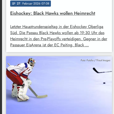
27
. Februar 2026 07:08
notes
Eishockey: Black Hawks wollen Heimrecht
Letzter Hauptrundenspieltag in der Eishockey Oberliga
Süd. Die Passau Black Hawks wollen ab 19:30 Uhr das
Heimrecht in den Pre-Playoffs verteidigen. Gegner in der
Passauer EisArena ist der EC Peiting. Black …
Foto: Fotolia / Thaut Images