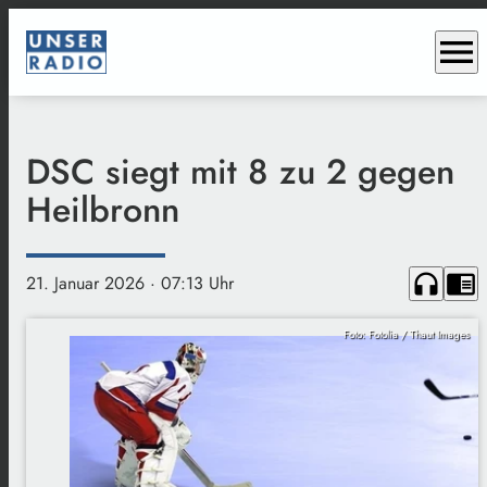
menu
DSC siegt mit 8 zu 2 gegen
Heilbronn
headphones
chrome_reader_mode
21. Januar 2026
· 07:13 Uhr
Foto: Fotolia / Thaut Images