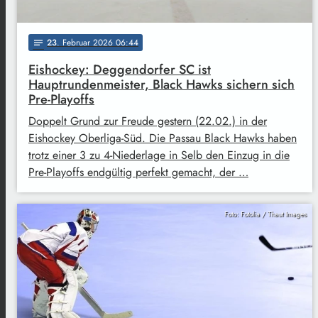
23
. Februar 2026 06:44
notes
Eishockey: Deggendorfer SC ist
Hauptrundenmeister, Black Hawks sichern sich
Pre-Playoffs
Doppelt Grund zur Freude gestern (22.02.) in der
Eishockey Oberliga-Süd. Die Passau Black Hawks haben
trotz einer 3 zu 4-Niederlage in Selb den Einzug in die
Pre-Playoffs endgültig perfekt gemacht, der …
Foto: Fotolia / Thaut Images