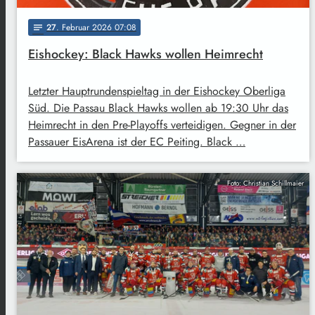
27
. Februar 2026 07:08
notes
Eishockey: Black Hawks wollen Heimrecht
Letzter Hauptrundenspieltag in der Eishockey Oberliga
Süd. Die Passau Black Hawks wollen ab 19:30 Uhr das
Heimrecht in den Pre-Playoffs verteidigen. Gegner in der
Passauer EisArena ist der EC Peiting. Black …
Foto: Christian Schillmaier