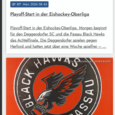
07
. März 2026 08:45
notes
Playoff-Start in der Eishockey-Oberliga
Playoff-Start in der Eishockey-Oberliga. Morgen beginnt
für den Deggendorfer SC und die Passau Black Hawks
das Achtelfinale. Die Deggendorfer spielen gegen
Herford und hatten jetzt über eine Woche spielfrei – …
Foto: Christian Schillmaier / UNSER RADIO