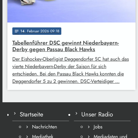
14
. Februar 2026 09:18
notes
Tabellenführer DSC gewinnt Niederbayern-
Derby gegen Passau Black Hawks
Der Eishockey-Oberligist Deggendorfer SC hat auch das
vierte Niederbayern-Derby der Saison für sich
entschieden. Bei den Passau Black Hawks konnten die
Deggendorfer 5 zu 2 gewinnen. DSC-Verteidiger …
Startseite
Unser Radio
Nachrichten
Jobs
Mediathek
Mediadaten und