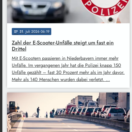
31
. Juli 2026 06:19
notes
Zahl der E-Scooter-Unfälle steigt um fast ein
Drittel
Mit E-Scootern passieren in Niederbayern immer mehr
Unfälle. Im vergangenen Jahr hat die Polizei knapp 150
Unfälle gezählt – fast 30 Prozent mehr als im Jahr davor.
Mehr als 140 Menschen wurden dabei verletzt. …