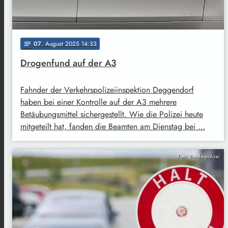
07
. August 2025 14:33
notes
Drogenfund auf der A3
Fahnder der Verkehrspolizeiinspektion Deggendorf
haben bei einer Kontrolle auf der A3 mehrere
Betäubungsmittel sichergestellt. Wie die Polizei heute
mitgeteilt hat, fanden die Beamten am Dienstag bei …
Foto: Bundespolizei