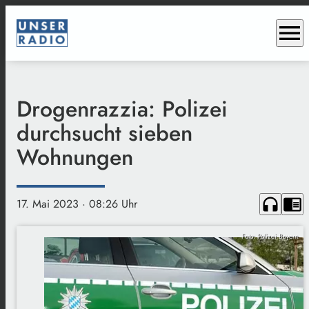
menu
Drogenrazzia: Polizei
durchsucht sieben
Wohnungen
headphones
chrome_reader_mode
17. Mai 2023
· 08:26 Uhr
Foto: Polizei Bayern