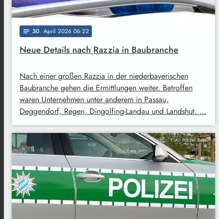
30
. April 2026 06:22
notes
Neue Details nach Razzia in Baubranche
Nach einer großen Razzia in der niederbayerischen
Baubranche gehen die Ermittlungen weiter. Betroffen
waren Unternehmen unter anderem in Passau,
Deggendorf, Regen, Dingolfing-Landau und Landshut. …
Foto: Polizei Bayern