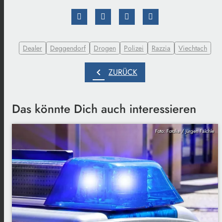
Dealer
Deggendorf
Drogen
Polizei
Razzia
Viechtach
chevron_left
ZURÜCK
Das könnte Dich auch interessieren
Foto: Fotolia / Jürgen Fälchle