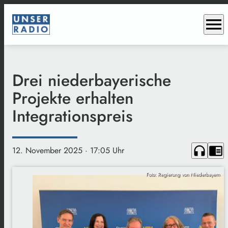
menu
Drei niederbayerische
Projekte erhalten
Integrationspreis
headphones
chrome_reader_mode
12. November 2025
· 17:05 Uhr
Foto: Regierung von Niederbayern