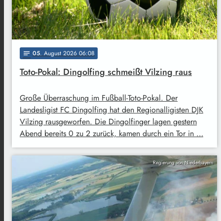
05
. August 2026 06:08
notes
Toto-Pokal: Dingolfing schmeißt Vilzing raus
Große Überraschung im Fußball-Toto-Pokal. Der
Landesligist FC Dingolfing hat den Regionalligisten DJK
Vilzing rausgeworfen. Die Dingolfinger lagen gestern
Abend bereits 0 zu 2 zurück, kamen durch ein Tor in …
Regierung von Niederbayern