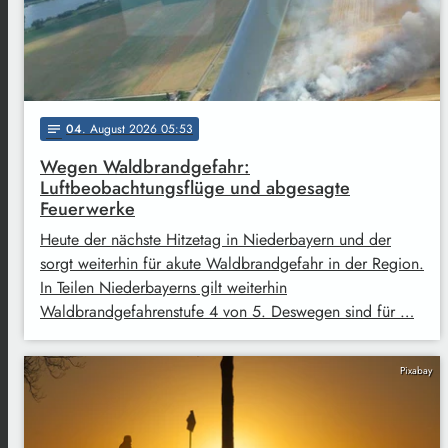
04
. August 2026 05:53
notes
Wegen Waldbrandgefahr:
Luftbeobachtungsflüge und abgesagte
Feuerwerke
Heute der nächste Hitzetag in Niederbayern und der
sorgt weiterhin für akute Waldbrandgefahr in der Region.
In Teilen Niederbayerns gilt weiterhin
Waldbrandgefahrenstufe 4 von 5. Deswegen sind für …
Pixabay