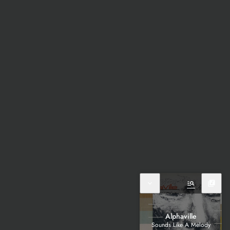
expand_more
manage_search
library_music
Alphaville
Sounds Like A Melody