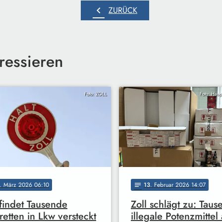
chevron_left
ZURÜCK
ressieren
Foto: ZOLL
Foto: Haup
. März 2026 06:10
13
. Februar 2026 14:07
notes
 findet Tausende
Zoll schlägt zu: Tau
retten in Lkw versteckt
illegale Potenzmittel