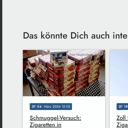
Das könnte Dich auch inte
Foto: Hauptzollamt Landshut
04
. März 2026 12:02
18
notes
notes
Schmuggel-Versuch:
Zoll
Zigaretten in
Ziga