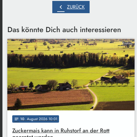
chevron_left
ZURÜCK
Das könnte Dich auch interessieren
Pixabay
10
. August 2026 10:01
notes
Zuckermais kann in Ruhstorf an der Rott