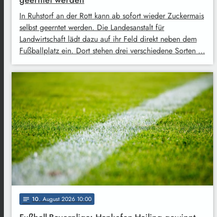
geerntet werden
In Ruhstorf an der Rott kann ab sofort wieder Zuckermais
selbst geerntet werden. Die Landesanstalt für
Landwirtschaft lädt dazu auf ihr Feld direkt neben dem
Fußballplatz ein. Dort stehen drei verschiedene Sorten …
10
. August 2026 10:00
notes