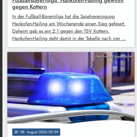
Fußball-Bayernliga: Hankofen-Hailing gewinnt
gegen Kottern
In der Fußball-Bayernliga hat die Spielvereinigung
Hankofen-Hailing am Wochenende einen Sieg gefeiert.
Daheim gab es ein 2:1 gegen den TSV Kottern.
Hankofen-Hailing steht damit in der Tabelle nach vier …
Foto: Fotolia / Jürgen Fälchle
10
. August 2026 09:59
notes