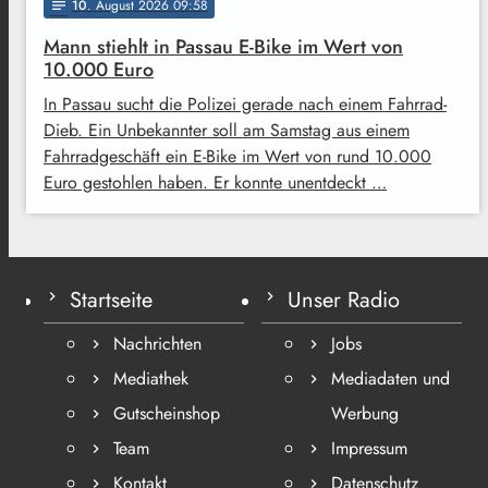
10
. August 2026 09:58
notes
Mann stiehlt in Passau E-Bike im Wert von
10.000 Euro
In Passau sucht die Polizei gerade nach einem Fahrrad-
Dieb. Ein Unbekannter soll am Samstag aus einem
Fahrradgeschäft ein E-Bike im Wert von rund 10.000
Euro gestohlen haben. Er konnte unentdeckt …
Startseite
Unser Radio
Nachrichten
Jobs
Mediathek
Mediadaten und
Gutscheinshop
Werbung
Team
Impressum
Kontakt
Datenschutz