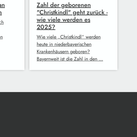
an
Zahl der geborenen
n
"Christkindl" geht zurück -
wie viele werden es
ch
2025?
en
Wie viele „Christkindl“ werden
heute in niederbayerischen
Krankenhäusern geboren?
Bayernweit ist die Zahl in den …