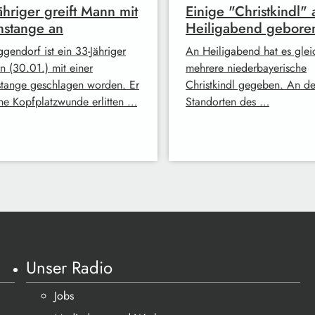
ähriger greift Mann mit
Einige "Christkindl" 
nstange an
Heiligabend gebore
gendorf ist ein 33-Jähriger
An Heiligabend hat es glei
n (30.01.) mit einer
mehrere niederbayerische
stange geschlagen worden. Er
Christkindl gegeben. An d
ine Kopfplatzwunde erlitten …
Standorten des …
Unser Radio
Jobs