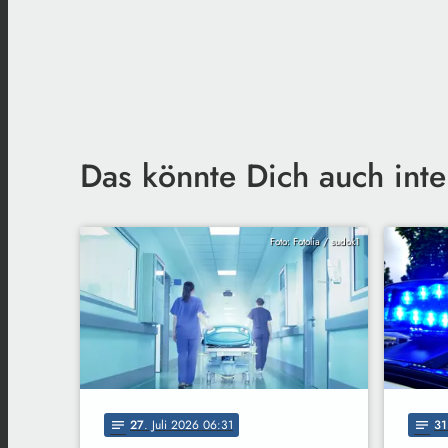
Das könnte Dich auch inte
Foto: Fotolia / sudok1
27
. Juli 2026 06:31
31
notes
notes