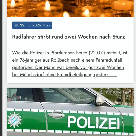
22
. Juli 2026 11:27
notes
Radfahrer stirbt rund zwei Wochen nach Sturz
Wie die Polizei in Pfarrkirchen heute (22.07.) mitteilt, ist
ein 76-Jähriger aus Roßbach nach einem Fahrradunfall
gestorben. Der Mann war bereits vor gut zwei Wochen
bei Münchsdorf ohne Fremdbeteiligung gestürzt. …
Foto: Polizei Bayern