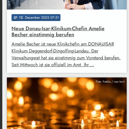
12
. Dezember 2025 07:51
notes
Neue Donau-Isar-Klinikum-Chefin Amelie
Becher einstimmig berufen
Amelie Becher ist neue Klinikchefin am DONAUISAR
Klinikum Deggendorf-Dingolfing-Landau. Der
Verwaltungsrat hat sie einstimmig zum Vorstand berufen.
Seit Mittwoch ist sie offiziell im Amt. Ihr …
Foto: Fotolia / ivan kmit