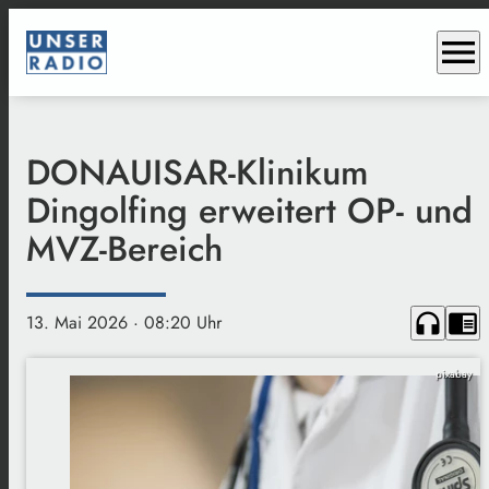
menu
DONAUISAR-Klinikum
Dingolfing erweitert OP- und
MVZ-Bereich
headphones
chrome_reader_mode
13. Mai 2026
· 08:20 Uhr
pixabay