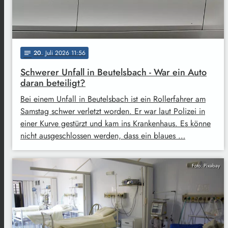
20
. Juli 2026 11:56
notes
Schwerer Unfall in Beutelsbach - War ein Auto
daran beteiligt?
Bei einem Unfall in Beutelsbach ist ein Rollerfahrer am
Samstag schwer verletzt worden. Er war laut Polizei in
einer Kurve gestürzt und kam ins Krankenhaus. Es könne
nicht ausgeschlossen werden, dass ein blaues …
Foto: Pixabay