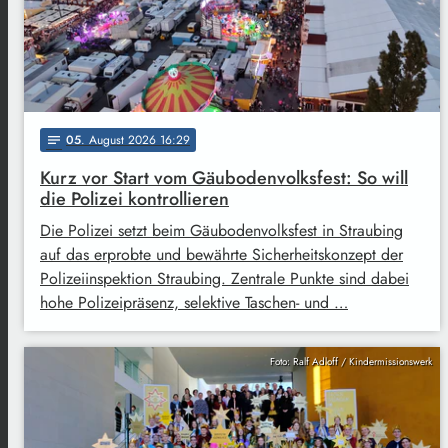
05
. August 2026 16:29
notes
Kurz vor Start vom Gäubodenvolksfest: So will
die Polizei kontrollieren
Die Polizei setzt beim Gäubodenvolksfest in Straubing
auf das erprobte und bewährte Sicherheitskonzept der
Polizeiinspektion Straubing. Zentrale Punkte sind dabei
hohe Polizeipräsenz, selektive Taschen- und …
Foto: Ralf Adloff / Kindermissionswerk