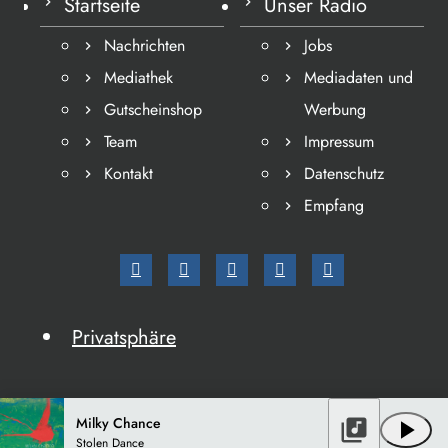
Startseite
Unser Radio
Nachrichten
Jobs
Mediathek
Mediadaten und
Gutscheinshop
Werbung
Team
Impressum
Kontakt
Datenschutz
Empfang
Privatsphäre
Milky Chance
library_music
play_arrow
Stolen Dance