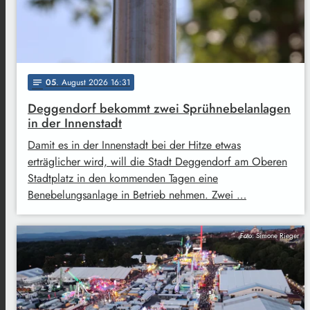
05
. August 2026 16:31
notes
Deggendorf bekommt zwei Sprühnebelanlagen
in der Innenstadt
Damit es in der Innenstadt bei der Hitze etwas
erträglicher wird, will die Stadt Deggendorf am Oberen
Stadtplatz in den kommenden Tagen eine
Benebelungsanlage in Betrieb nehmen. Zwei …
Foto: Simone Rieger