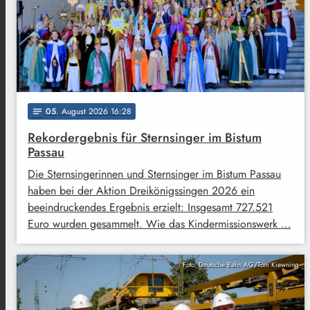
05
. August 2026 16:28
notes
Rekordergebnis für Sternsinger im Bistum
Passau
Die Sternsingerinnen und Sternsinger im Bistum Passau
haben bei der Aktion Dreikönigssingen 2026 ein
beeindruckendes Ergebnis erzielt: Insgesamt 727.521
Euro wurden gesammelt. Wie das Kindermissionswerk …
Foto: Deutsche Bahn AG/Tom Kiewning