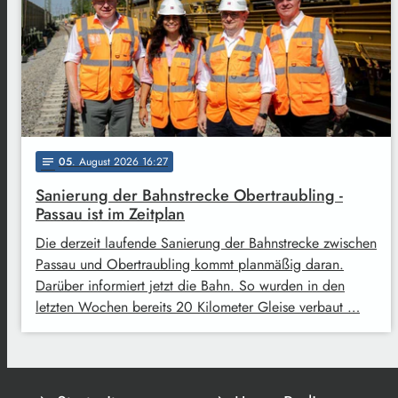
05
. August 2026 16:27
notes
Sanierung der Bahnstrecke Obertraubling -
Passau ist im Zeitplan
Die derzeit laufende Sanierung der Bahnstrecke zwischen
Passau und Obertraubling kommt planmäßig daran.
Darüber informiert jetzt die Bahn. So wurden in den
letzten Wochen bereits 20 Kilometer Gleise verbaut …