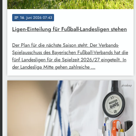
16
. Juni 2026 07:43
notes
Ligen-Einteilung für Fußball-Landesligen stehen
Der Plan für die nächste Saison steht: Der Verbands-
Spielausschuss des Bayerischen Fußball-Verbands hat die
fünf Landesligen für die Spielzeit 2026/27 eingeteilt. In
der Landesliga Mitte gehen zahlreiche …
pixabay