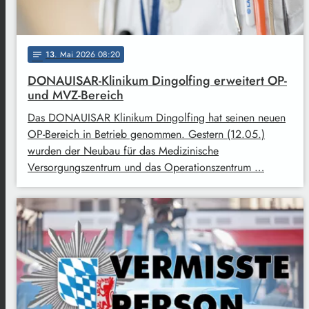
13
. Mai 2026 08:20
notes
DONAUISAR-Klinikum Dingolfing erweitert OP-
und MVZ-Bereich
Das DONAUISAR Klinikum Dingolfing hat seinen neuen
OP-Bereich in Betrieb genommen. Gestern (12.05.)
wurden der Neubau für das Medizinische
Versorgungszentrum und das Operationszentrum …