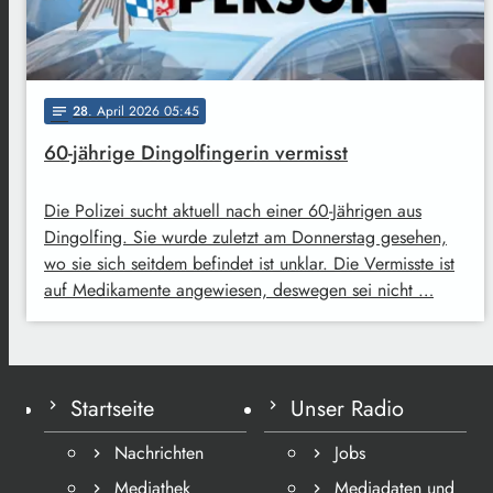
28
. April 2026 05:45
notes
60-jährige Dingolfingerin vermisst
Die Polizei sucht aktuell nach einer 60-Jährigen aus
Dingolfing. Sie wurde zuletzt am Donnerstag gesehen,
wo sie sich seitdem befindet ist unklar. Die Vermisste ist
auf Medikamente angewiesen, deswegen sei nicht …
Startseite
Unser Radio
Nachrichten
Jobs
Mediathek
Mediadaten und