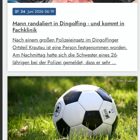
24
. Juni 2026 06:19
notes
Mann randaliert in Dingolfing - und kommt in
Fachklinik
Nach einem großen Polizeieinsatz im Dingolfinger
Ortsteil Krautau ist eine Person festgenommen worden.
Am Nachmittag hatte sich die Schwester eines 26-
Jährigen bei der Polizei gemeldet, dass er sehr …
Foto: Pixabay