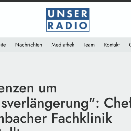
ite
Nachrichten
Mediathek
Team
Kontakt
renzen um
gsverlängerung": Chef
mbacher Fachklinik