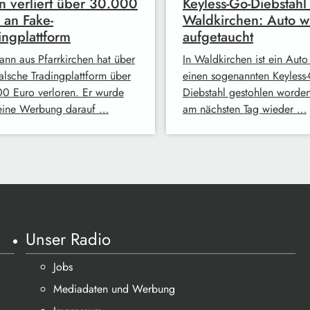
 verliert über 30.000
Keyless-Go-Diebstahl 
 an Fake-
Waldkirchen: Auto w
ingplattform
aufgetaucht
ann aus Pfarrkirchen hat über
In Waldkirchen ist ein Auto
falsche Tradingplattform über
einen sogenannten Keyless-
0 Euro verloren. Er wurde
Diebstahl gestohlen worde
eine Werbung darauf …
am nächsten Tag wieder …
Unser Radio
Jobs
Mediadaten und Werbung