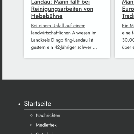
Landau: Mann fällt bei
Mann
Reinigungsarbeiten von
Euro
Hebebühne
Trad
Bei einem Unfall auf einem
Ein M
landwirtschaftlichen Anwesen im
eine 
Landkreis Dingolfing-Landau ist
30.00
gestern ein 42-Jähriger schwer …
über 
Startseite
Nachrichten
Mediathek