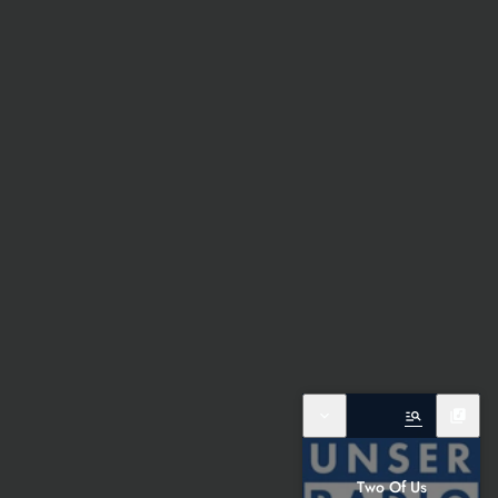
expand_more
manage_search
library_music
Two Of Us