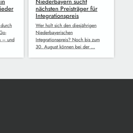
in
Niederbayern sucht
ieder
nächsten Preisträger für
Integrationspreis
 durch
Wer holt sich den diesjährigen
Go-
Niederbayerischen
n – und
Integrationspreis? Noch bis zum
30. August können bei der …