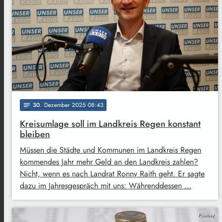
30
. Dezember 2025 08:43
notes
Kreisumlage soll im Landkreis Regen konstant
bleiben
Müssen die Städte und Kommunen im Landkreis Regen
kommendes Jahr mehr Geld an den Landkreis zahlen?
Nicht, wenn es nach Landrat Ronny Raith geht. Er sagte
dazu im Jahresgespräch mit uns: Währenddessen …
Pixabay