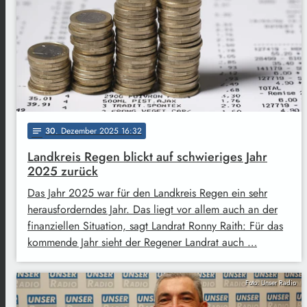
30
. Dezember 2025 16:32
notes
Landkreis Regen blickt auf schwieriges Jahr
2025 zurück
Das Jahr 2025 war für den Landkreis Regen ein sehr
herausforderndes Jahr. Das liegt vor allem auch an der
finanziellen Situation, sagt Landrat Ronny Raith: Für das
kommende Jahr sieht der Regener Landrat auch …
Foto: Unser Radio