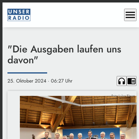
menu
"Die Ausgaben laufen uns
davon"
headphones
chrome_reader_mode
25. Oktober 2024
· 06:27 Uhr
Foto: Lukas Ebner