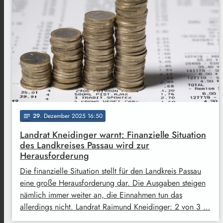
29
. Dezember 2025 16:50
notes
Landrat Kneidinger warnt: Finanzielle Situation
des Landkreises Passau wird zur
Herausforderung
Die finanzielle Situation stellt für den Landkreis Passau
eine große Herausforderung dar. Die Ausgaben steigen
nämlich immer weiter an, die Einnahmen tun das
allerdings nicht. Landrat Raimund Kneidinger: 2 von 3 …