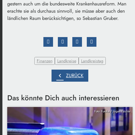
gestern auch um die bundesweite Krankenhausreform. Man
erachte sie als durchaus sinnvoll, sie müsse aber auch den
ländlichen Raum berücksichtigen, so Sebastian Gruber.
Finanzen
Landkreise
Landkreistag
chevron_left
ZURÜCK
Das könnte Dich auch interessieren
Foto: Fotolia / Jürgen Fälchle