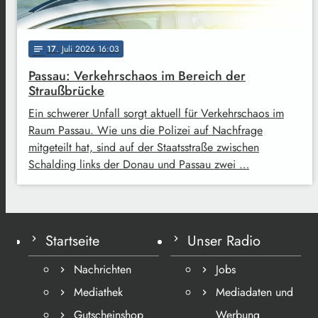
17
. Juli 2026 16:03
notes
Passau: Verkehrschaos im Bereich der
Straußbrücke
Ein schwerer Unfall sorgt aktuell für Verkehrschaos im
Raum Passau. Wie uns die Polizei auf Nachfrage
mitgeteilt hat, sind auf der Staatsstraße zwischen
Schalding links der Donau und Passau zwei …
Startseite
Unser Radio
Nachrichten
Jobs
Mediathek
Mediadaten und
Gutscheinshop
Werbung