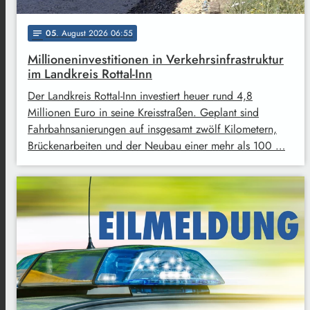
05
. August 2026 06:55
notes
Millioneninvestitionen in Verkehrsinfrastruktur
im Landkreis Rottal-Inn
Der Landkreis Rottal-Inn investiert heuer rund 4,8
Millionen Euro in seine Kreisstraßen. Geplant sind
Fahrbahnsanierungen auf insgesamt zwölf Kilometern,
Brückenarbeiten und der Neubau einer mehr als 100 …