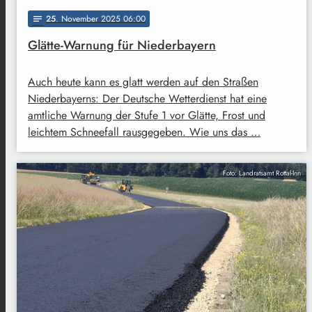
25
. November 2025 06:00
notes
Glätte-Warnung für Niederbayern
Auch heute kann es glatt werden auf den Straßen
Niederbayerns: Der Deutsche Wetterdienst hat eine
amtliche Warnung der Stufe 1 vor Glätte, Frost und
leichtem Schneefall rausgegeben. Wie uns das …
Foto: Landratsamt Rottal-Inn