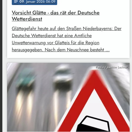
09
. Januar 2026 06:09
notes
Vorsicht Glätte - das rät der Deutsche
Wetterdienst
Glättegefahr heute auf den Straßen Niederbayerns: Der
Deutsche Wetterdienst hat eine Amtliche
Unwetterwarnung vor Glatteis für die Region
herausgegeben. Nach dem Neuschnee besteht …
Fotolia / Joachim Lechner