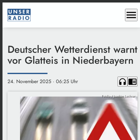
menu
Deutscher Wetterdienst warnt
vor Glatteis in Niederbayern
headphones
chrome_reader_mode
24. November 2025
· 06:25 Uhr
Fotolia / Joachim Lechner