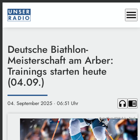
menu
Deutsche Biathlon-
Meisterschaft am Arber:
Trainings starten heute
(04.09.)
headphones
chrome_reader_mode
04. September 2025
· 06:51 Uhr
BetterPhoto/KI/Adobe Stock