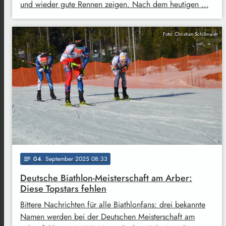
und wieder gute Rennen zeigen. Nach dem heutigen …
Foto: Christian Schillmaier
04
. September 2025 08:33
notes
Deutsche Biathlon-Meisterschaft am Arber:
Diese Topstars fehlen
Bittere Nachrichten für alle Biathlonfans: drei bekannte
Namen werden bei der Deutschen Meisterschaft am