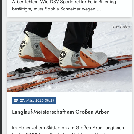
Arber fehlen. Wie DSV-Sportdirektor Felix Bitterling
bestätigte, muss Sophia Schneider wegen …
Foto: Pixabay
27
. März 2026 08:29
notes
Langlauf-Meisterschaft am Großen Arber
Im Hohenzollern Skistadion am Großen Arber beginnen