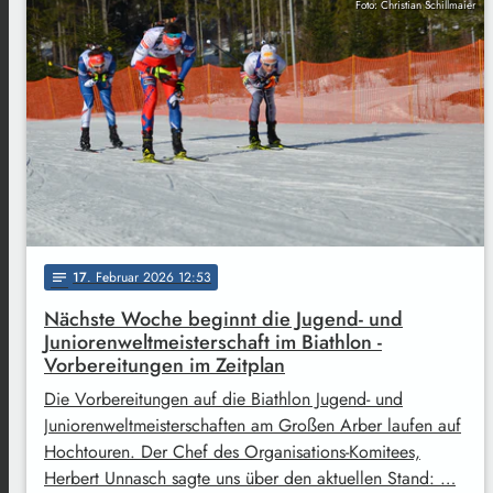
Foto: Christian Schillmaier
17
. Februar 2026 12:53
notes
Nächste Woche beginnt die Jugend- und
Juniorenweltmeisterschaft im Biathlon -
Vorbereitungen im Zeitplan
Die Vorbereitungen auf die Biathlon Jugend- und
Juniorenweltmeisterschaften am Großen Arber laufen auf
Hochtouren. Der Chef des Organisations-Komitees,
Herbert Unnasch sagte uns über den aktuellen Stand: …