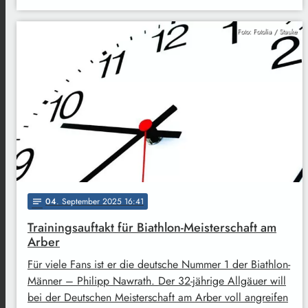
Foto: Fotolia / Stauke
04
. September 2025 16:41
notes
Trainingsauftakt für Biathlon-Meisterschaft am
Arber
Für viele Fans ist er die deutsche Nummer 1 der Biathlon-
Männer – Philipp Nawrath. Der 32-jährige Allgäuer will
bei der Deutschen Meisterschaft am Arber voll angreifen