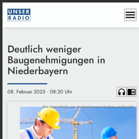
menu
Deutlich weniger
Baugenehmigungen in
Niederbayern
headphones
chrome_reader_mode
08. Februar 2025
· 08:20 Uhr
Foto: Kzenon-Fotolia.com, Handwerkskammer Niederbayern-Oberpfalz