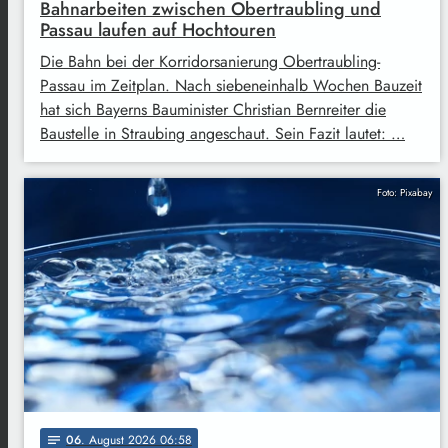
Bahnarbeiten zwischen Obertraubling und
Passau laufen auf Hochtouren
Die Bahn bei der Korridorsanierung Obertraubling-
Passau im Zeitplan. Nach siebeneinhalb Wochen Bauzeit
hat sich Bayerns Bauminister Christian Bernreiter die
Baustelle in Straubing angeschaut. Sein Fazit lautet: …
Foto: Pixabay
06
. August 2026 06:58
notes