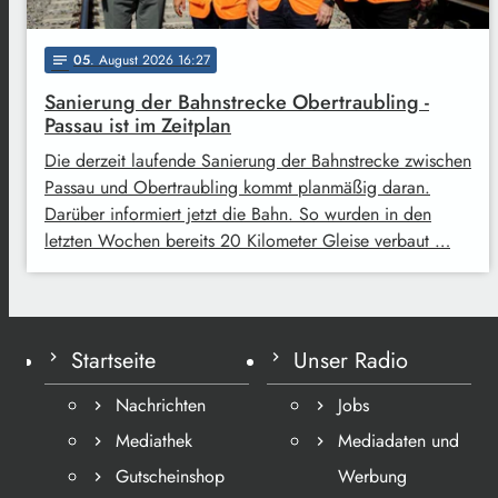
05
. August 2026 16:27
notes
Sanierung der Bahnstrecke Obertraubling -
Passau ist im Zeitplan
Die derzeit laufende Sanierung der Bahnstrecke zwischen
Passau und Obertraubling kommt planmäßig daran.
Darüber informiert jetzt die Bahn. So wurden in den
letzten Wochen bereits 20 Kilometer Gleise verbaut …
Startseite
Unser Radio
Nachrichten
Jobs
Mediathek
Mediadaten und
Gutscheinshop
Werbung