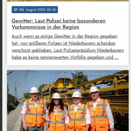
06
. August 2026 06:56
notes
Gewitter: Laut Polizei keine besonderen
Vorkommnisse in der Region
Auch wenn es einige Gewitter in der Region gegeben
hat, von größeren Folgen ist Niederbayern scheinbar
verschont geblieben. Laut Polizeipräsidium Niederbayern
habe es keine nennenswerten Vorfälle gegeben und …
Foto: Deutsche Bahn AG/Tom Kiewning