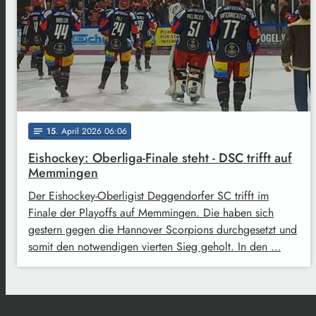
15
. April 2026 06:06
notes
Eishockey: Oberliga-Finale steht - DSC trifft auf
Memmingen
Der Eishockey-Oberligist Deggendorfer SC trifft im
Finale der Playoffs auf Memmingen. Die haben sich
gestern gegen die Hannover Scorpions durchgesetzt und
somit den notwendigen vierten Sieg geholt. In den …