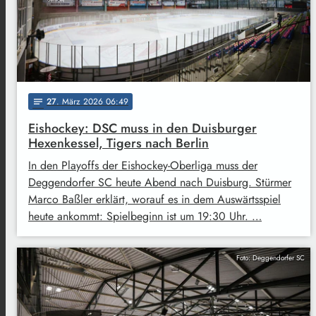
27
. März 2026 06:49
notes
Eishockey: DSC muss in den Duisburger
Hexenkessel, Tigers nach Berlin
In den Playoffs der Eishockey-Oberliga muss der
Deggendorfer SC heute Abend nach Duisburg. Stürmer
Marco Baßler erklärt, worauf es in dem Auswärtsspiel
heute ankommt: Spielbeginn ist um 19:30 Uhr. …
Foto: Deggendorfer SC