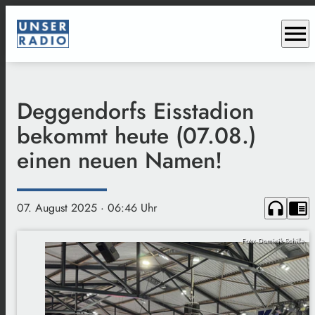
menu
Deggendorfs Eisstadion
bekommt heute (07.08.)
einen neuen Namen!
headphones
chrome_reader_mode
07. August 2025
· 06:46 Uhr
Foto: Dominik Schille