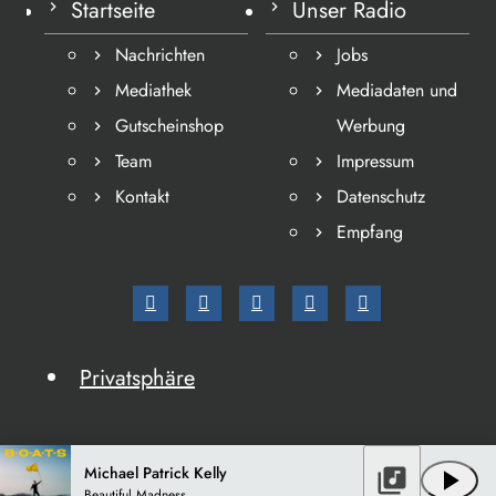
Startseite
Unser Radio
Nachrichten
Jobs
Mediathek
Mediadaten und
Gutscheinshop
Werbung
Team
Impressum
Kontakt
Datenschutz
Empfang
Privatsphäre
Michael Patrick Kelly
library_music
play_arrow
Beautiful Madness