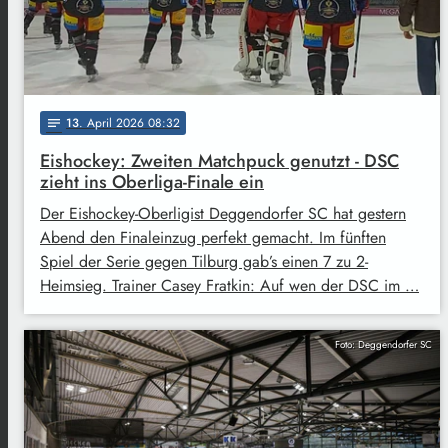
13
. April 2026 08:32
notes
Eishockey: Zweiten Matchpuck genutzt - DSC
zieht ins Oberliga-Finale ein
Der Eishockey-Oberligist Deggendorfer SC hat gestern
Abend den Finaleinzug perfekt gemacht. Im fünften
Spiel der Serie gegen Tilburg gab’s einen 7 zu 2-
Heimsieg. Trainer Casey Fratkin: Auf wen der DSC im …
Foto: Deggendorfer SC