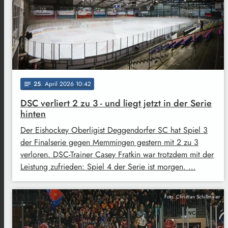
25
. April 2026 10:42
notes
DSC verliert 2 zu 3 - und liegt jetzt in der Serie
hinten
Der Eishockey Oberligist Deggendorfer SC hat Spiel 3
der Finalserie gegen Memmingen gestern mit 2 zu 3
verloren. DSC-Trainer Casey Fratkin war trotzdem mit der
Leistung zufrieden: Spiel 4 der Serie ist morgen. …
Foto: Christian Schillmaier