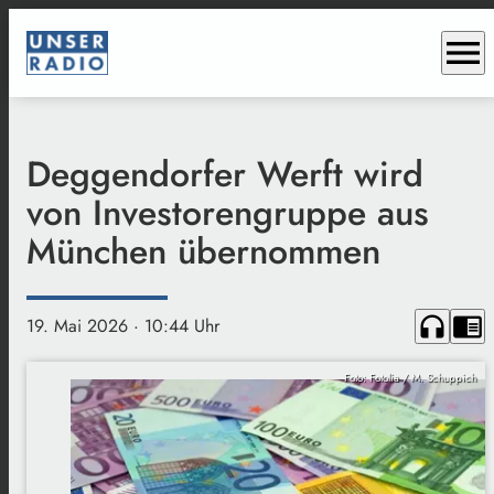
menu
Deggendorfer Werft wird
von Investorengruppe aus
München übernommen
headphones
chrome_reader_mode
19. Mai 2026
· 10:44 Uhr
Foto: Fotolia / M. Schuppich