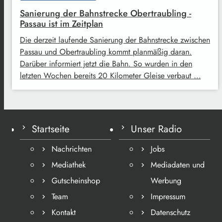
Sanierung der Bahnstrecke Obertraubling -
Passau ist im Zeitplan
Die derzeit laufende Sanierung der Bahnstrecke zwischen
Passau und Obertraubling kommt planmäßig daran.
Darüber informiert jetzt die Bahn. So wurden in den
letzten Wochen bereits 20 Kilometer Gleise verbaut …
Startseite
Unser Radio
Nachrichten
Jobs
Mediathek
Mediadaten und
Gutscheinshop
Werbung
Team
Impressum
Kontakt
Datenschutz