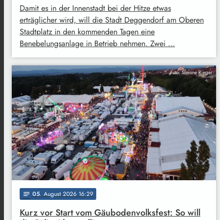
Damit es in der Innenstadt bei der Hitze etwas
erträglicher wird, will die Stadt Deggendorf am Oberen
Stadtplatz in den kommenden Tagen eine
Benebelungsanlage in Betrieb nehmen. Zwei …
Foto: Simone Rieger
05
. August 2026 16:29
notes
Kurz vor Start vom Gäubodenvolksfest: So will