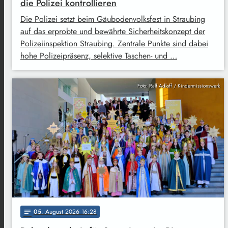
die Polizei kontrollieren
Die Polizei setzt beim Gäubodenvolksfest in Straubing
auf das erprobte und bewährte Sicherheitskonzept der
Polizeiinspektion Straubing. Zentrale Punkte sind dabei
hohe Polizeipräsenz, selektive Taschen- und …
Foto: Ralf Adloff / Kindermissionswerk
05
. August 2026 16:28
notes