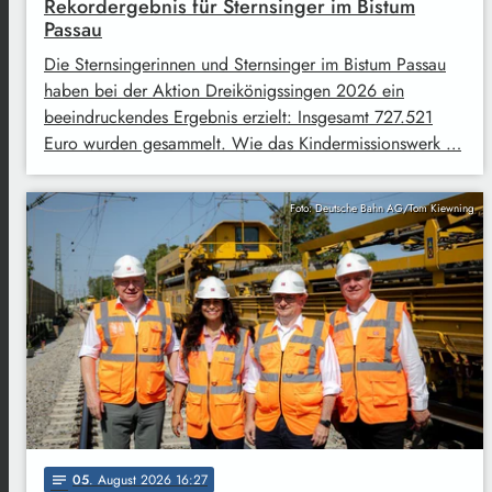
Rekordergebnis für Sternsinger im Bistum
Passau
Die Sternsingerinnen und Sternsinger im Bistum Passau
haben bei der Aktion Dreikönigssingen 2026 ein
beeindruckendes Ergebnis erzielt: Insgesamt 727.521
Euro wurden gesammelt. Wie das Kindermissionswerk …
Foto: Deutsche Bahn AG/Tom Kiewning
05
. August 2026 16:27
notes