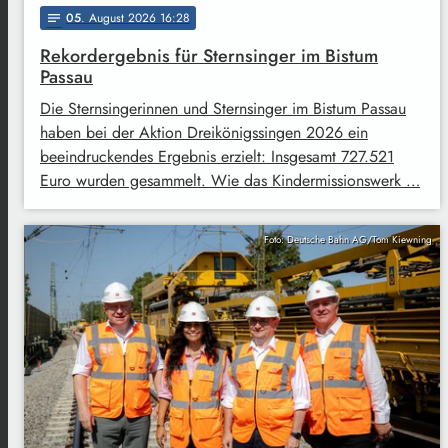
05
. August 2026 16:28
notes
Rekordergebnis für Sternsinger im Bistum
Passau
Die Sternsingerinnen und Sternsinger im Bistum Passau
haben bei der Aktion Dreikönigssingen 2026 ein
beeindruckendes Ergebnis erzielt: Insgesamt 727.521
Euro wurden gesammelt. Wie das Kindermissionswerk …
Foto: Deutsche Bahn AG/Tom Kiewning