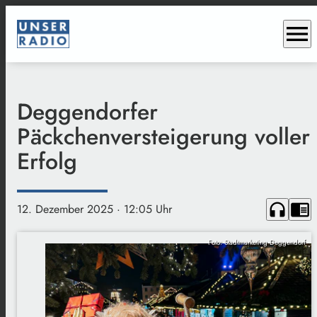
menu
Deggendorfer
Päckchenversteigerung voller
Erfolg
headphones
chrome_reader_mode
12. Dezember 2025
· 12:05 Uhr
Foto: Stadtmarketing Deggendorf