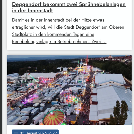
Deggendorf bekommt zwei Sprühnebelanlagen
in der Innenstadt
Damit es in der Innenstadt bei der Hitze etwas
erträglicher wird, will die Stadt Deggendorf am Oberen
Stadtplatz in den kommenden Tagen eine
Benebelungsanlage in Betrieb nehmen. Zwei …
Foto: Simone Rieger
05
. August 2026 16:29
notes