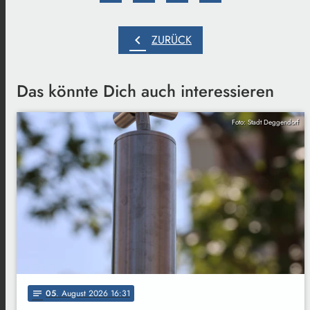
chevron_left
ZURÜCK
Das könnte Dich auch interessieren
Foto: Stadt Deggendorf
05
. August 2026 16:31
notes