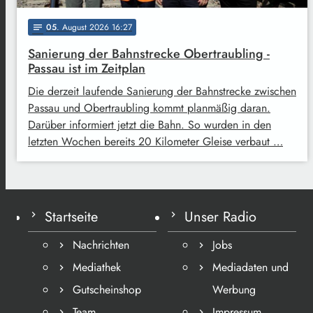
05
. August 2026 16:27
notes
Sanierung der Bahnstrecke Obertraubling -
Passau ist im Zeitplan
Die derzeit laufende Sanierung der Bahnstrecke zwischen
Passau und Obertraubling kommt planmäßig daran.
Darüber informiert jetzt die Bahn. So wurden in den
letzten Wochen bereits 20 Kilometer Gleise verbaut …
Startseite
Unser Radio
Nachrichten
Jobs
Mediathek
Mediadaten und
Gutscheinshop
Werbung
Team
Impressum