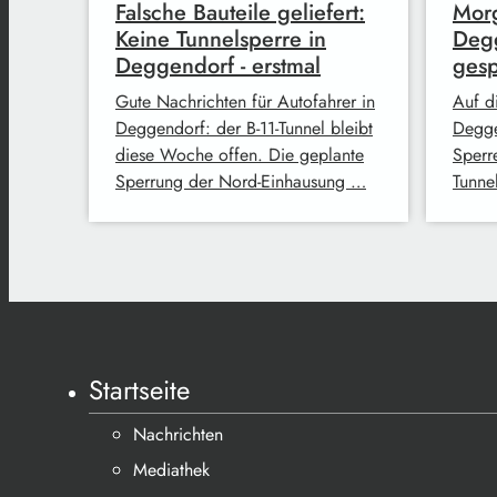
Falsche Bauteile geliefert:
Morg
Keine Tunnelsperre in
Degg
Deggendorf - erstmal
gesp
Gute Nachrichten für Autofahrer in
Auf d
Deggendorf: der B-11-Tunnel bleibt
Degge
diese Woche offen. Die geplante
Sperr
Sperrung der Nord-Einhausung …
Tunne
Startseite
Nachrichten
Mediathek