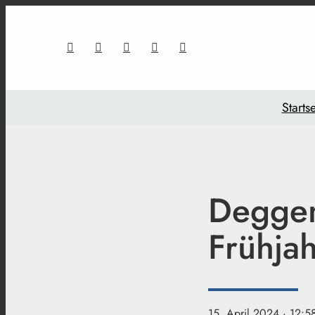
Startse
Deggen
Frühja
15. April 2024
· 12:5