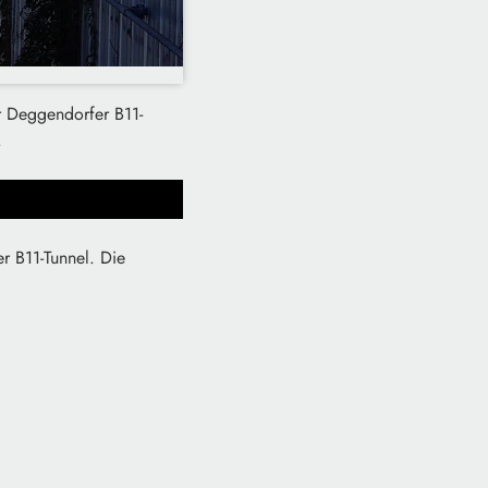
r Deggendorfer B11-
.
r B11-Tunnel. Die