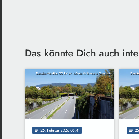
Das könnte Dich auch inte
Danube-Waidler, CC BY-SA 4.0 via Wikimedia Commons
Danub
26
. Februar 2026 06:41
25
notes
notes