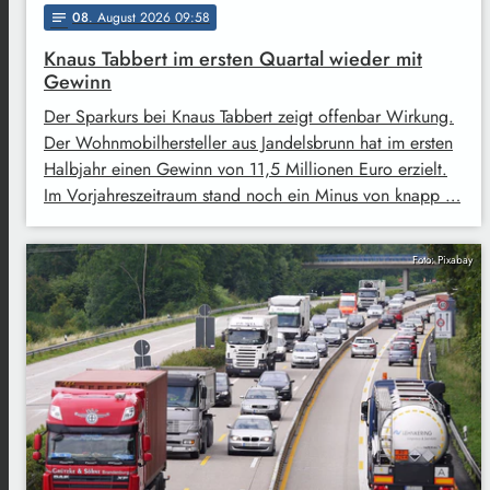
08
. August 2026 09:58
notes
Knaus Tabbert im ersten Quartal wieder mit
Gewinn
Der Sparkurs bei Knaus Tabbert zeigt offenbar Wirkung.
Der Wohnmobilhersteller aus Jandelsbrunn hat im ersten
Halbjahr einen Gewinn von 11,5 Millionen Euro erzielt.
Im Vorjahreszeitraum stand noch ein Minus von knapp …
Foto: Pixabay