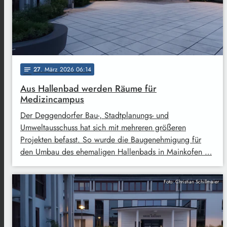
27
. März 2026 06:14
notes
Aus Hallenbad werden Räume für
Medizincampus
Der Deggendorfer Bau-, Stadtplanungs- und
Umweltausschuss hat sich mit mehreren größeren
Projekten befasst. So wurde die Baugenehmigung für
den Umbau des ehemaligen Hallenbads in Mainkofen …
Foto: Christian Schillmaier