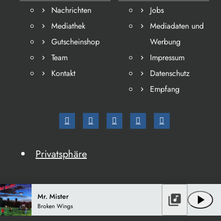
Nachrichten
Jobs
Mediathek
Mediadaten und
Gutscheinshop
Werbung
Team
Impressum
Kontakt
Datenschutz
Empfang
Privatsphäre
Mr. Mister
library_music
play_arrow
Broken Wings