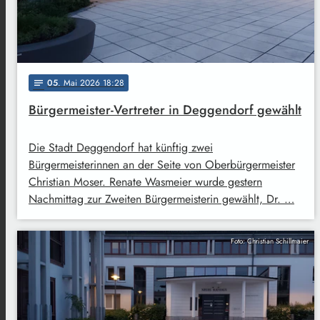
05
. Mai 2026 18:28
notes
Bürgermeister-Vertreter in Deggendorf gewählt
Die Stadt Deggendorf hat künftig zwei
Bürgermeisterinnen an der Seite von Oberbürgermeister
Christian Moser. Renate Wasmeier wurde gestern
Nachmittag zur Zweiten Bürgermeisterin gewählt, Dr. …
Foto: Christian Schillmaier