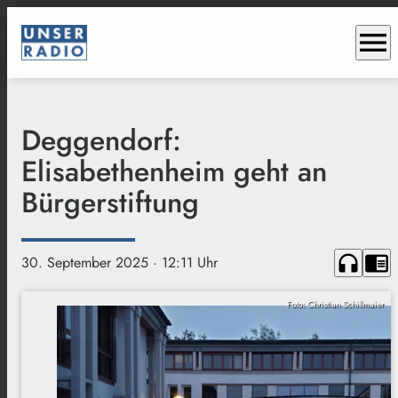
menu
Deggendorf:
Elisabethenheim geht an
Bürgerstiftung
headphones
chrome_reader_mode
30. September 2025
· 12:11 Uhr
Foto: Christian Schillmaier