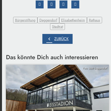
Bürgerstiftung
Deggendorf
Elisabethenheim
Rathaus
Stadtrat
chevron_left
ZURÜCK
Das könnte Dich auch interessieren
Foto: Stadt Deggendorf