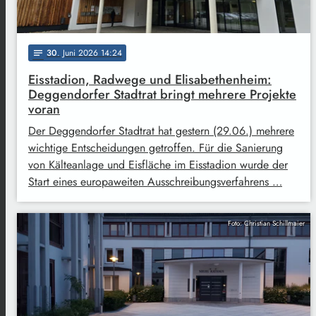
30
. Juni 2026 14:24
notes
Eisstadion, Radwege und Elisabethenheim:
Deggendorfer Stadtrat bringt mehrere Projekte
voran
Der Deggendorfer Stadtrat hat gestern (29.06.) mehrere
wichtige Entscheidungen getroffen. Für die Sanierung
von Kälteanlage und Eisfläche im Eisstadion wurde der
Start eines europaweiten Ausschreibungsverfahrens …
Foto: Christian Schillmaier