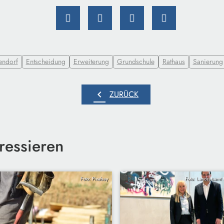
ndorf
Entscheidung
Erweiterung
Grundschule
Rathaus
Sanierung
chevron_left
ZURÜCK
ressieren
Foto: Pixabay
Foto: Landratsamt