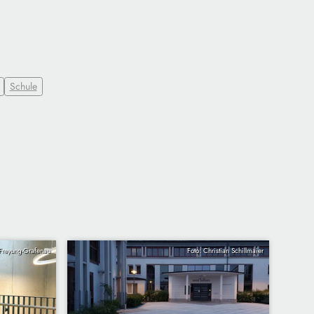
Schule
 Freyung-Grafenau
Foto: Christian Schillmaier