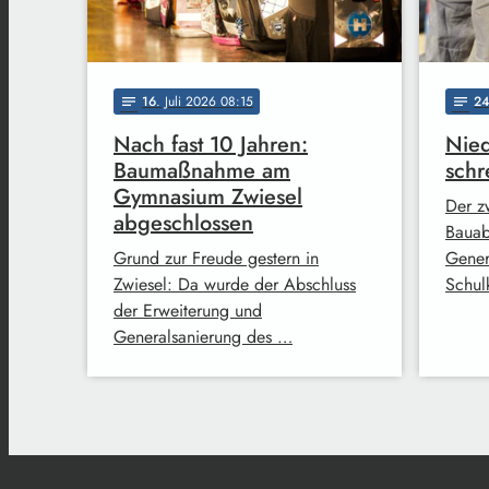
16
. Juli 2026 08:15
2
notes
notes
Nach fast 10 Jahren:
Nied
Baumaßnahme am
schr
Gymnasium Zwiesel
Der z
abgeschlossen
Bauab
Grund zur Freude gestern in
Gener
Zwiesel: Da wurde der Abschluss
Schul
der Erweiterung und
Generalsanierung des …