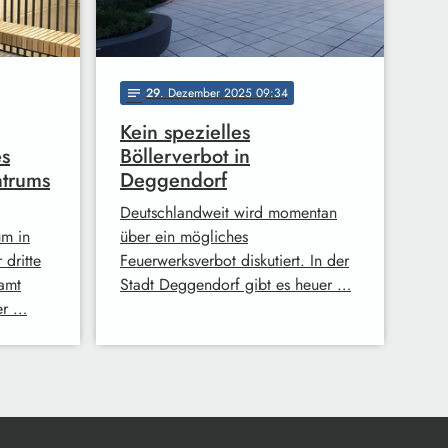
29
. Dezember 2025 09:34
notes
Kein spezielles
es
Böllerverbot in
ntrums
Deggendorf
Deutschlandweit wird momentan
um in
über ein mögliches
 dritte
Feuerwerksverbot diskutiert. In der
samt
Stadt Deggendorf gibt es heuer …
er …