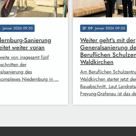
4
. Januar 2026 09:55
09
. Januar 2026 09:05
notes
ernburg-Sanierung
Weiter geht's mit der
eitet weiter voran
Generalsanierung d
Beruflichen Schulze
weite von insgesamt fünf
Waldkirchen
schnitten der
alsanierung des
Am Beruflichen Schulzentr
komplexes Niedernburg in …
Waldkirchen startet jetzt der
Bauabschnitt. Laut Landrat
Freyung-Grafenau ist das d