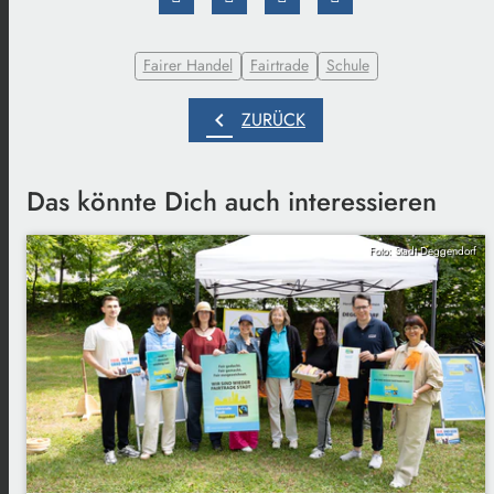
Fairer Handel
Fairtrade
Schule
chevron_left
ZURÜCK
Das könnte Dich auch interessieren
Foto: Stadt Deggendorf