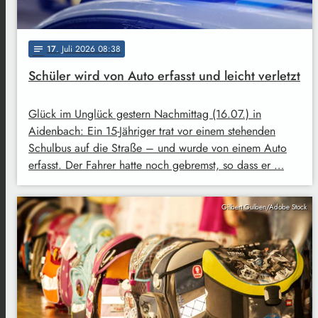
17
. Juli 2026 08:38
notes
Schüler wird von Auto erfasst und leicht verletzt
Glück im Unglück gestern Nachmittag (16.07.) in
Aidenbach: Ein 15-Jähriger trat vor einem stehenden
Schulbus auf die Straße – und wurde von einem Auto
erfasst. Der Fahrer hatte noch gebremst, so dass er …
Gilbert Gulben/Adobe Stock