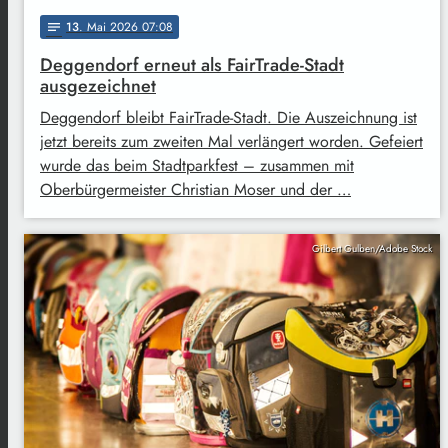
13
. Mai 2026 07:08
notes
Deggendorf erneut als FairTrade-Stadt
ausgezeichnet
Deggendorf bleibt FairTrade-Stadt. Die Auszeichnung ist
jetzt bereits zum zweiten Mal verlängert worden. Gefeiert
wurde das beim Stadtparkfest – zusammen mit
Oberbürgermeister Christian Moser und der …
Gilbert Gulben/Adobe Stock