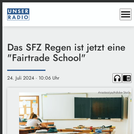
menu
Das SFZ Regen ist jetzt eine
"Fairtrade School"
headphones
chrome_reader_mode
24. Juli 2024
· 10:06 Uhr
Anastassiya/Adobe Stock