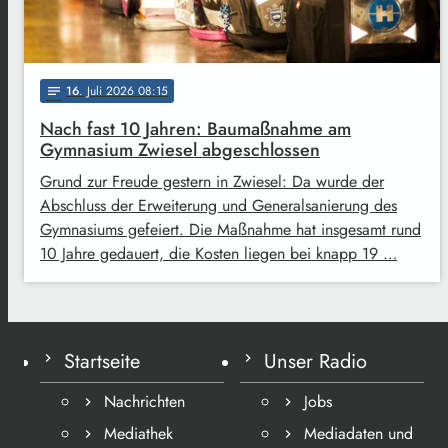
16
. Juli 2026 08:15
notes
Nach fast 10 Jahren: Baumaßnahme am
Gymnasium Zwiesel abgeschlossen
Grund zur Freude gestern in Zwiesel: Da wurde der
Abschluss der Erweiterung und Generalsanierung des
Gymnasiums gefeiert. Die Maßnahme hat insgesamt rund
10 Jahre gedauert, die Kosten liegen bei knapp 19 …
Startseite
Unser Radio
Nachrichten
Jobs
Mediathek
Mediadaten und