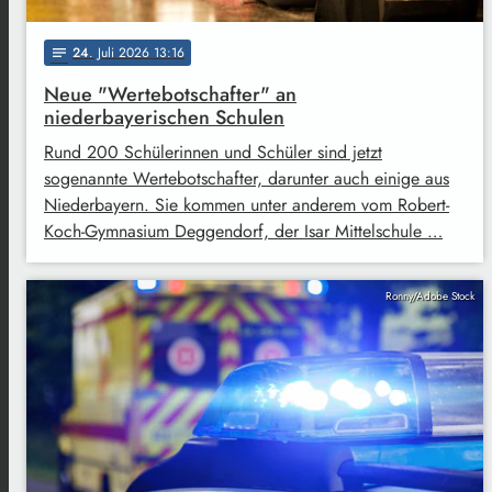
24
. Juli 2026 13:16
notes
Neue "Wertebotschafter" an
niederbayerischen Schulen
Rund 200 Schülerinnen und Schüler sind jetzt
sogenannte Wertebotschafter, darunter auch einige aus
Niederbayern. Sie kommen unter anderem vom Robert-
Koch-Gymnasium Deggendorf, der Isar Mittelschule …
Ronny/Adobe Stock