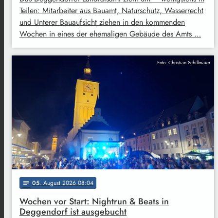
Teilen: Mitarbeiter aus Bauamt, Naturschutz, Wasserrecht
und Unterer Bauaufsicht ziehen in den kommenden
Wochen in eines der ehemaligen Gebäude des Amts …
Foto: Christian Schillmaier
05
. August 2026 08:04
notes
Wochen vor Start: Nightrun & Beats in
Deggendorf ist ausgebucht