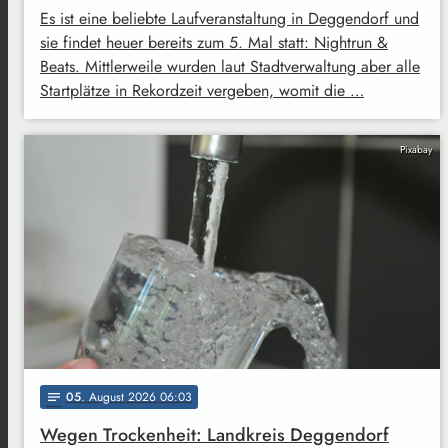
Es ist eine beliebte Laufveranstaltung in Deggendorf und
sie findet heuer bereits zum 5. Mal statt: Nightrun &
Beats. Mittlerweile wurden laut Stadtverwaltung aber alle
Startplätze in Rekordzeit vergeben, womit die …
Pixabay
05
. August 2026 06:03
notes
Wegen Trockenheit: Landkreis Deggendorf