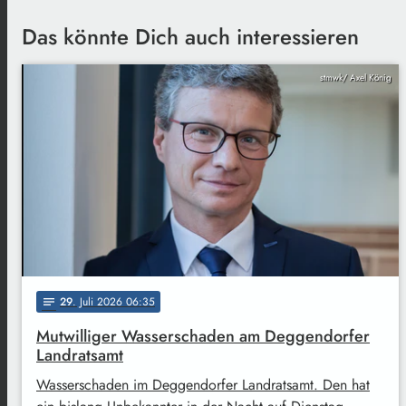
Das könnte Dich auch interessieren
stmwk/ Axel König
29
. Juli 2026 06:35
notes
Mutwilliger Wasserschaden am Deggendorfer
Landratsamt
Wasserschaden im Deggendorfer Landratsamt. Den hat