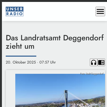
menu
Das Landratsamt Deggendorf
zieht um
headphones
chrome_reader_mode
20. Oktober 2025
· 07:57 Uhr
Foto: Stadt Deggendorf