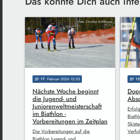
Das könnte Dich auch inte
Foto: Christian Schillmaier
17
. Februar 2026 12:53
12
notes
notes
Nächste Woche beginnt
Dopp
die Jugend- und
Absc
Juniorenweltmeisterschaft
Erfol
im Biathlon -
Biath
Vorbereitungen im Zeitplan
Skist
Die Vorbereitungen auf die
Verfo
Biathlon Jugend- und