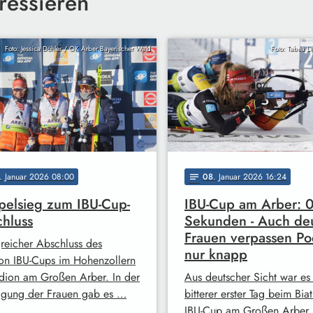
ressieren
Foto: Jessica Döhler / OK Arber Bayerischer Wald
Foto: Tabea L
. Januar 2026 08:00
08
. Januar 2026 16:24
notes
elsieg zum IBU-Cup-
IBU-Cup am Arber: 
hluss
Sekunden - Auch de
Frauen verpassen P
greicher Abschluss des
nur knapp
lon IBU-Cups im Hohenzollern
adion am Großen Arber. In der
Aus deutscher Sicht war es
lgung der Frauen gab es …
bitterer erster Tag beim Bia
IBU-Cup am Großen Arber.