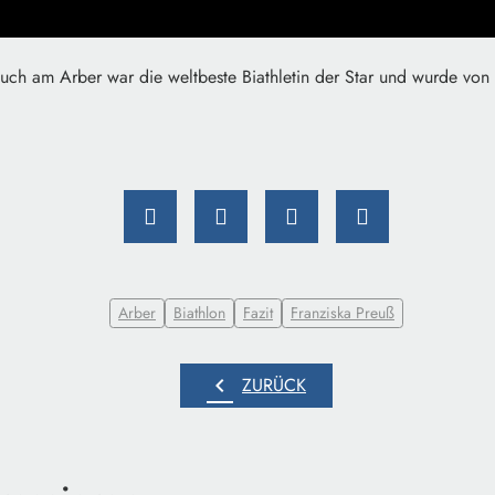
uch am Arber war die weltbeste Biathletin der Star und wurde von
Arber
Biathlon
Fazit
Franziska Preuß
chevron_left
ZURÜCK