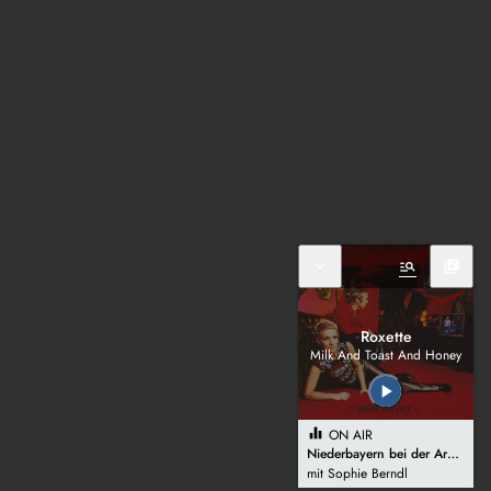
expand_more
manage_search
library_music
Roxette
Milk And Toast And Honey
play_arrow
equalizer
ON AIR
Niederbayern bei der Arbeit
mit Sophie Berndl