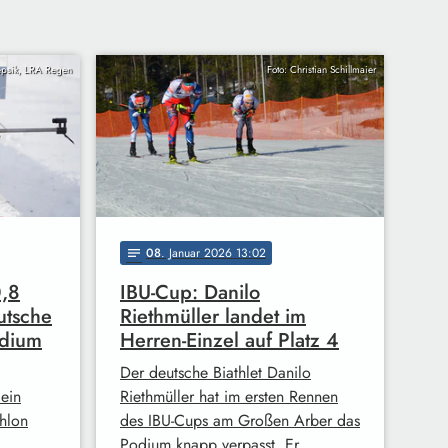
epsik, LRA Regen
Foto: Christian Schillmaier
08
. Januar 2026 13:02
notes
0,8
IBU-Cup: Danilo
utsche
Riethmüller landet im
odium
Herren-Einzel auf Platz 4
Der deutsche Biathlet Danilo
 ein
Riethmüller hat im ersten Rennen
thlon
des IBU-Cups am Großen Arber das
Podium knapp verpasst. Er …