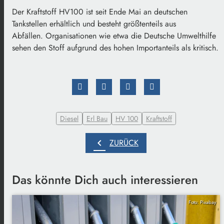
Der Kraftstoff HV100 ist seit Ende Mai an deutschen
Tankstellen erhältlich und besteht größtenteils aus
Abfällen. Organisationen wie etwa die Deutsche Umwelthilfe
sehen den Stoff aufgrund des hohen Importanteils als kritisch.
Diesel
Erl Bau
HV 100
Kraftstoff
chevron_left
ZURÜCK
Das könnte Dich auch interessieren
Foto: Pixabay