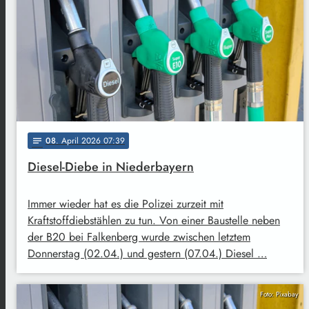
08
. April 2026 07:39
notes
Diesel-Diebe in Niederbayern
Immer wieder hat es die Polizei zurzeit mit
Kraftstoffdiebstählen zu tun. Von einer Baustelle neben
der B20 bei Falkenberg wurde zwischen letztem
Donnerstag (02.04.) und gestern (07.04.) Diesel …
Foto: Pixabay