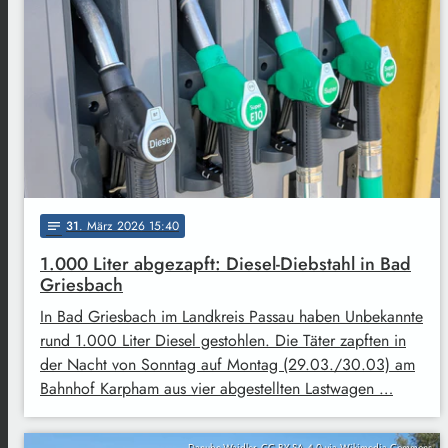
31
. März 2026 15:40
notes
1.000 Liter abgezapft: Diesel-Diebstahl in Bad
Griesbach
In Bad Griesbach im Landkreis Passau haben Unbekannte
rund 1.000 Liter Diesel gestohlen. Die Täter zapften in
der Nacht von Sonntag auf Montag (29.03./30.03) am
Bahnhof Karpham aus vier abgestellten Lastwagen …
Danube-Waidler, CC BY-SA 4.0 via Wikimedia Commons