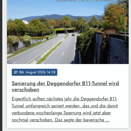
06
. August 2026 14:28
notes
Sanierung der Deggendorfer B11-Tunnel wird
verschoben
Eigentlich sollten nächstes Jahr die Deggendorfer B11-
Tunnel umfangreich saniert werden, das und die damit
verbundene wochenlange Sperrung wird jetzt aber
nochmal verschoben. Das sagte der bayerische …