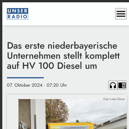
menu
Das erste niederbayerische
Unternehmen stellt komplett
auf HV 100 Diesel um
headphones
chrome_reader_mode
07. Oktober 2024
· 07:20 Uhr
Foto: Lukas Ebner