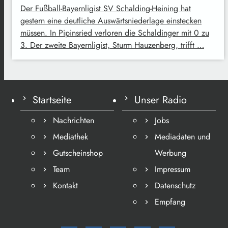
Der Fußball-Bayernligist SV Schalding-Heining hat
gestern eine deutliche Auswärtsniederlage einstecken
müssen. In Pipinsried verloren die Schaldinger mit 0 zu
3. Der zweite Bayernligist, Sturm Hauzenberg, trifft …
Startseite
Unser Radio
Nachrichten
Jobs
Mediathek
Mediadaten und
Gutscheinshop
Werbung
Team
Impressum
Kontakt
Datenschutz
Empfang