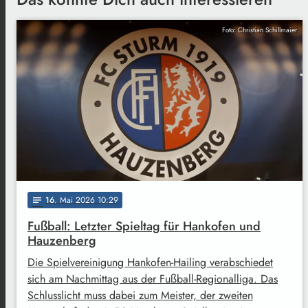
Foto: Christian Schillmaier
16
. Mai 2026 10:29
notes
Fußball: Letzter Spieltag für Hankofen und
Hauzenberg
Die Spielvereinigung Hankofen-Hailing verabschiedet
sich am Nachmittag aus der Fußball-Regionalliga. Das
Schlusslicht muss dabei zum Meister, der zweiten