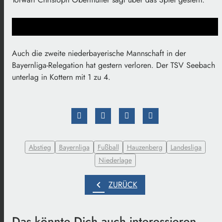
Auch die zweite niederbayerische Mannschaft in der
Bayernliga-Relegation hat gestern verloren. Der TSV Seebach
unterlag in Kottern mit 1 zu 4.
Abstieg
Bayernliga
Fußball
Hauzenberg
Landesliga
Niederlage
chevron_left
ZURÜCK
Das könnte Dich auch interessieren