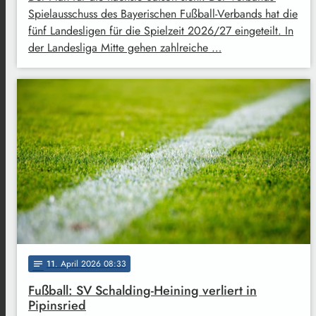
Spielausschuss des Bayerischen Fußball-Verbands hat die
fünf Landesligen für die Spielzeit 2026/27 eingeteilt. In
der Landesliga Mitte gehen zahlreiche …
11
. April 2026 08:33
notes
Fußball: SV Schalding-Heining verliert in
Pipinsried