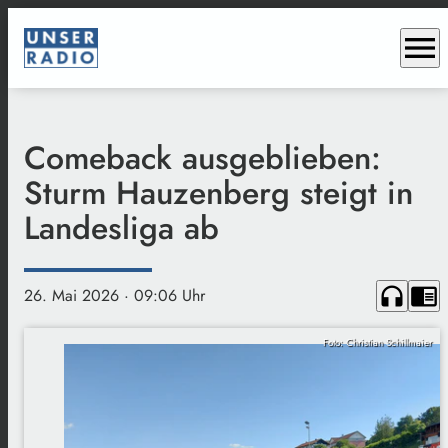
menu
Comeback ausgeblieben:
Sturm Hauzenberg steigt in
Landesliga ab
headphones
chrome_reader_mode
26. Mai 2026
· 09:06 Uhr
Foto: Christian Schillmaier