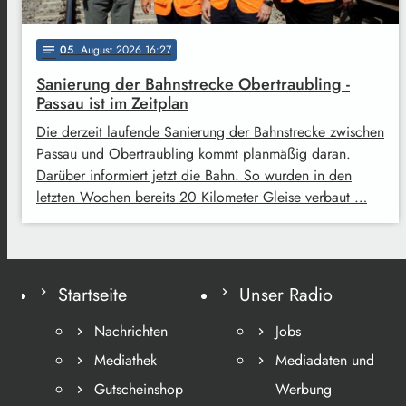
05
. August 2026 16:27
notes
Sanierung der Bahnstrecke Obertraubling -
Passau ist im Zeitplan
Die derzeit laufende Sanierung der Bahnstrecke zwischen
Passau und Obertraubling kommt planmäßig daran.
Darüber informiert jetzt die Bahn. So wurden in den
letzten Wochen bereits 20 Kilometer Gleise verbaut …
Startseite
Unser Radio
Nachrichten
Jobs
Mediathek
Mediadaten und
Gutscheinshop
Werbung