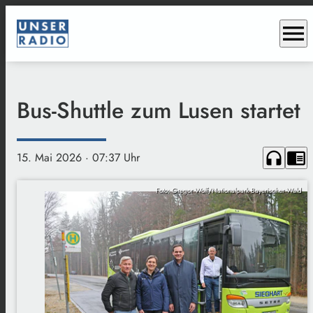
menu
Bus-Shuttle zum Lusen startet
headphones
chrome_reader_mode
15. Mai 2026
· 07:37 Uhr
Foto: Gregor Wolf/Nationalpark Bayerischer Wald