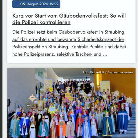
05
. August 2026 16:29
notes
Kurz vor Start vom Gäubodenvolksfest: So will
die Polizei kontrollieren
Die Polizei setzt beim Gäubodenvolksfest in Straubing
auf das erprobte und bewährte Sicherheitskonzept der
Polizeiinspektion Straubing. Zentrale Punkte sind dabei
hohe Polizeipräsenz, selektive Taschen- und …
Foto: Ralf Adloff / Kindermissionswerk