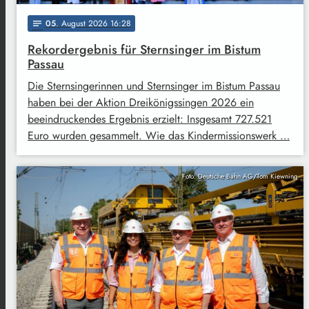
05
. August 2026 16:28
notes
Rekordergebnis für Sternsinger im Bistum
Passau
Die Sternsingerinnen und Sternsinger im Bistum Passau
haben bei der Aktion Dreikönigssingen 2026 ein
beeindruckendes Ergebnis erzielt: Insgesamt 727.521
Euro wurden gesammelt. Wie das Kindermissionswerk …
Foto: Deutsche Bahn AG/Tom Kiewning