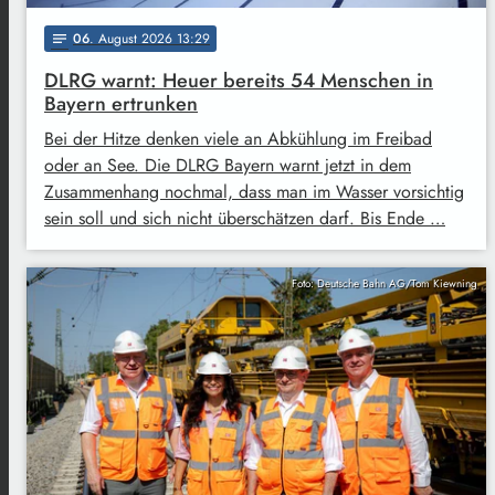
06
. August 2026 13:29
notes
DLRG warnt: Heuer bereits 54 Menschen in
Bayern ertrunken
Bei der Hitze denken viele an Abkühlung im Freibad
oder an See. Die DLRG Bayern warnt jetzt in dem
Zusammenhang nochmal, dass man im Wasser vorsichtig
sein soll und sich nicht überschätzen darf. Bis Ende …
Foto: Deutsche Bahn AG/Tom Kiewning