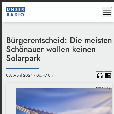
menu
Bürgerentscheid: Die meisten
Schönauer wollen keinen
Solarpark
headphones
chrome_reader_mode
08. April 2024
· 06:47 Uhr
Foto: Pixabay