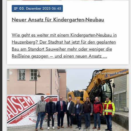
03
. Dezember 2025 06:45
notes
Neuer Ansatz für Kindergarten-Neubau
Wie geht es weiter mit einem Kindergarten-Neubau in
Hauzenberg? Der Stadtrat hat jetzt für den geplanten
Bau am Standort Sauweiher mehr oder weniger die
Reißleine gezogen – und einen neuen Ansatz …
Foto: Landratsamt Rottal-Inn