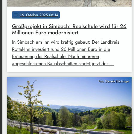
16
. Oktober 2025 08:14
notes
Großprojekt in Simbach: Realschule wird für 26
Millionen Euro modernisiert
In Simbach am Inn wird kräftig gebaut: Der Landkreis
Rottal-Inn investiert rund 26 Millionen Euro in die
Erneuerung der Realschule. Nach mehreren
abgeschlossenen Bauabschnitten startet jetzt der …
Foto: Daniela Blöchinger