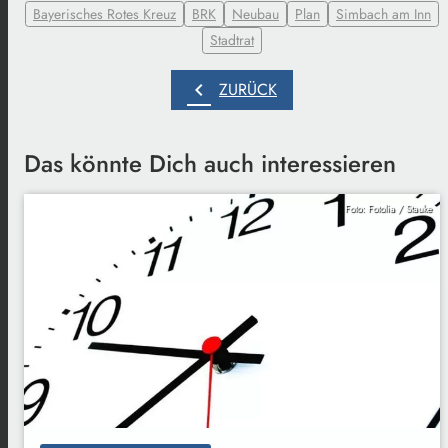
Bayerisches Rotes Kreuz
BRK
Neubau
Plan
Simbach am Inn
Stadtrat
chevron_left
ZURÜCK
Das könnte Dich auch interessieren
Foto: Fotolia / Stauke