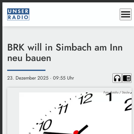
menu
BRK will in Simbach am Inn
neu bauen
headphones
chrome_reader_mode
23. Dezember 2025
· 09:55 Uhr
Foto: Fotolia / Stauke